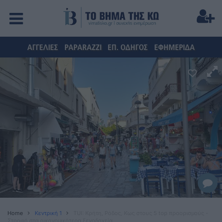
ΑΓΓΕΛΙΕΣ
PAPARAZZI
ΕΠ. ΟΔΗΓΟΣ
ΕΦΗΜΕΡΙΔΑ
Home
Κεντρική 1
TUI: Κρήτη, Ρόδος, Κως στους 5 top προορισμούς -
Στροφή στα οικονομικότερα ξενοδοχεία