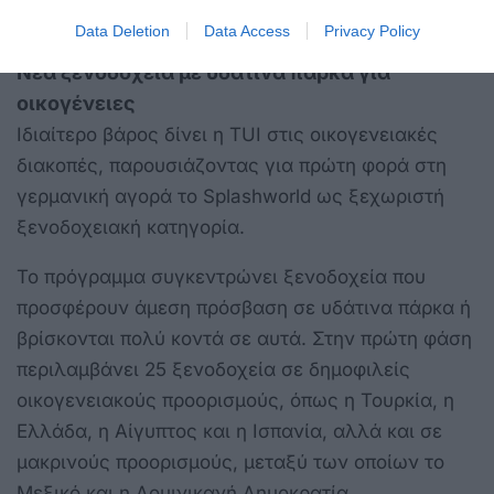
Data Deletion
Data Access
Privacy Policy
Νέα ξενοδοχεία με υδάτινα πάρκα για
οικογένειες
Ιδιαίτερο βάρος δίνει η TUI στις οικογενειακές
διακοπές, παρουσιάζοντας για πρώτη φορά στη
γερμανική αγορά το Splashworld ως ξεχωριστή
ξενοδοχειακή κατηγορία.
Το πρόγραμμα συγκεντρώνει ξενοδοχεία που
προσφέρουν άμεση πρόσβαση σε υδάτινα πάρκα ή
βρίσκονται πολύ κοντά σε αυτά. Στην πρώτη φάση
περιλαμβάνει 25 ξενοδοχεία σε δημοφιλείς
οικογενειακούς προορισμούς, όπως η Τουρκία, η
Ελλάδα, η Αίγυπτος και η Ισπανία, αλλά και σε
μακρινούς προορισμούς, μεταξύ των οποίων το
Μεξικό και η Δομινικανή Δημοκρατία.