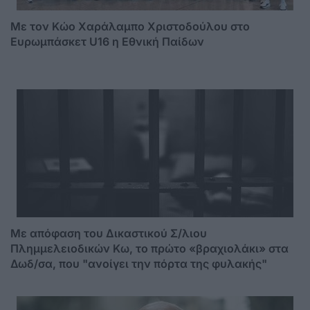
Με τον Κώο Χαράλαμπο Χριστοδούλου στο
Ευρωμπάσκετ U16 η Εθνική Παίδων
Mε απόφαση του Δικαστικού Σ/λιου
Πλημμελειοδικών Κω, το πρώτο «βραχιολάκι» στα
Δωδ/σα, που "ανοίγει την πόρτα της φυλακής"