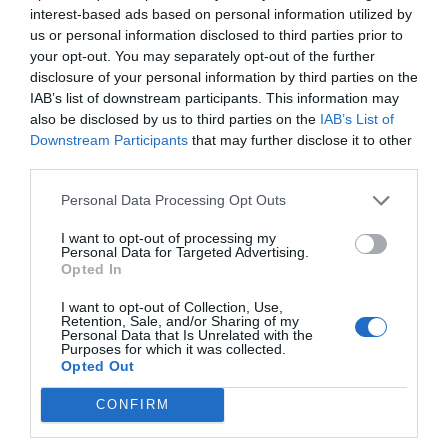
interest-based ads based on personal information utilized by
χωρίς να εγκαταλείπουν ένα βασικό επίπεδο
us or personal information disclosed to third parties prior to
ποιότητας και παροχών.
your opt-out. You may separately opt-out of the further
disclosure of your personal information by third parties on the
Παράλληλα, ενισχύονται τα TUI Kids Clubs, με
IAB’s list of downstream participants. This information may
also be disclosed by us to third parties on the
IAB’s List of
δύο νέες μονάδες Eurostrand στη Γερμανία και το
Downstream Participants
that may further disclose it to other
πρώτο TUI Kids Club της Ιταλίας στη λίμνη
third parties.
Γκάρντα.
Personal Data Processing Opt Outs
Την ίδια ώρα, η TUI συνεχίζει να επενδύει και στις
I want to opt-out of processing my
Personal Data for Targeted Advertising.
ανώτερες κατηγορίες φιλοξενίας. Η σχετικά νέα
Opted In
ξενοδοχειακή μάρκα The Mora, η οποία
I want to opt-out of Collection, Use,
επικεντρώνεται σε μια πιο χαλαρή και
Retention, Sale, and/or Sharing of my
Personal Data that Is Unrelated with the
προσανατολισμένη στις εμπειρίες μορφή
Purposes for which it was collected.
Opted Out
σύγχρονης πολυτέλειας, πρόκειται να αποκτήσει
το 2026 το πρώτο της ξενοδοχείο στην Ασία, στη
CONFIRM
Σιγκαπούρη.