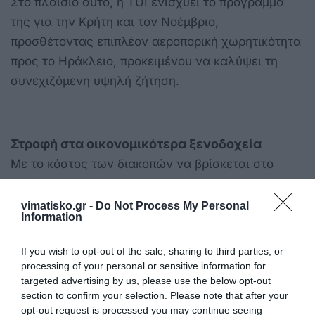
Στο πλαίσιο αυτό, η TUI ενισχύει το πρόγραμμά
της για την Κρήτη και τον Νοέμβριο,
προσθέτοντας επιπλέον αεροπορική χωρητικότητα
προς το Ηράκλειο, προκειμένου να καλύψει τη
συνεχιζόμενη υψηλή ζήτηση.
Στροφή στα οικονομικότερα ξενοδοχεία
Με το κόστος των διακοπών να βρίσκεται στο
επίκεντρο των αποφάσεων των καταναλωτών, η
TUI διευρύνει το καλοκαίρι του 2026 το
vimatisko.gr -
Do Not Process My Personal
Information
χαρτοφυλάκιό της στην οικονομικότερη κατηγορία
ξενοδοχείων τριών αστέρων και άνω.
If you wish to opt-out of the sale, sharing to third parties, or
processing of your personal or sensitive information for
Η ανάπτυξη πραγματοποιείται κυρίως μέσω της
targeted advertising by us, please use the below opt-out
μάρκας TUI Suneo, η οποία απευθύνεται σε
section to confirm your selection. Please note that after your
opt-out request is processed you may continue seeing
ταξιδιώτες που αναζητούν ελεγχόμενο κόστος