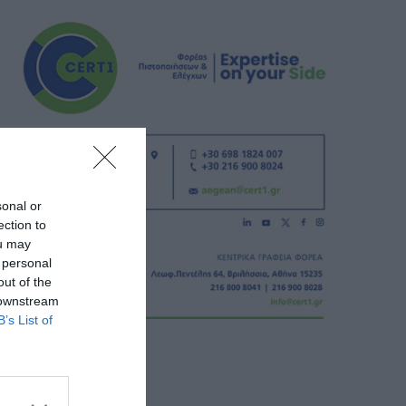
sonal or
ection to
ou may
 personal
out of the
 downstream
B’s List of