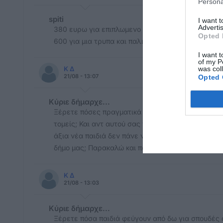
Persona
spiti
I want 
Advertis
380 ευρω για επιπλωμενο φουλ , καινουριο και του
Opted 
600 για μια τρυπα και παλιο. Μας δουλεύουν ?
I want t
of my P
was col
Κ Δ
21/08 - 13:07
Opted 
Κύριε δήμαρχε...
Ξέρετε πόσες πραγματικά οικογένειες στο νησί μα
τομείς; Και αντ αυτού σας νοιάζει να σπιτωσετε 
άξια νέα παιδιά δεν πάνε να σπουδάσουν λόγω οικ
δήμο μας; Παρακαλώ και πάλι για μια απάντηση...
Κ Δ
21/08 - 13:03
Κύριε δήμαρχε...
Ξέρετε πόσα παιδιά φεύγουν από δω για σπουδές 