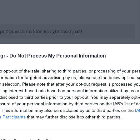
κρησφύγετο δειλίας και χυδαιότητας!
gr -
Do Not Process My Personal Information
to opt-out of the sale, sharing to third parties, or processing of your per
formation for targeted advertising by us, please use the below opt-out s
r selection. Please note that after your opt-out request is processed y
eing interest-based ads based on personal information utilized by us or
disclosed to third parties prior to your opt-out. You may separately opt-
 πρόβλημα της στέγασης. Έχετε διαλύσει κάθε έννοια
losure of your personal information by third parties on the IAB’s list of
αιωμάτων σας βαμμένη με την κόκκινη σημαία της
. This information may also be disclosed by us to third parties on the
IA
αριστερά κ έχετε ένα 2-3% σε κάθε εκλογές στην Κω
Participants
that may further disclose it to other third parties.