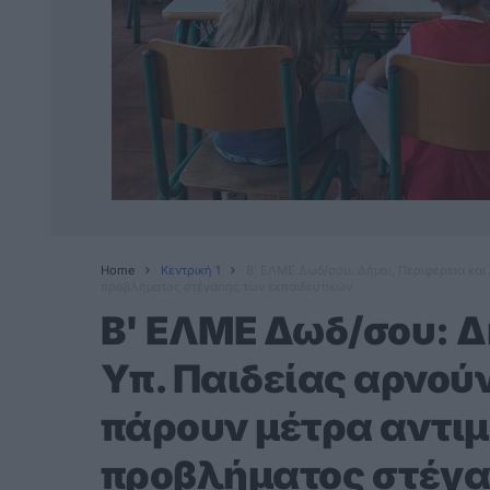
Home
Κεντρική 1
Β' ΕΛΜΕ Δωδ/σου: Δήμοι, Περιφέρεια και
προβλήματος στέγασης των εκπαιδευτικών
Β' ΕΛΜΕ Δωδ/σου: Δ
Υπ. Παιδείας αρνού
πάρουν μέτρα αντιμ
προβλήματος στέγα