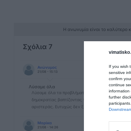
Η ανωνυμία είναι το καλύτερο 
Σχόλια 7
vimatisko.
If you wish 
Ανώνυμος
21/08 - 15:13
sensitive in
confirm you
continue se
Λύσαμε όλα
information 
Λύσαμε όλα τα προβλήματα κ τώρα μας νοιάζει το
further disc
δημοκρατίας βαπτίζοντας την υπεράσπιση των δικ
participants
αριστεράς. Ευτυχώς δεν ξεχνάμε όλοι τι θα πει 
Downstream 
Μαρίκα
21/08 - 14:26