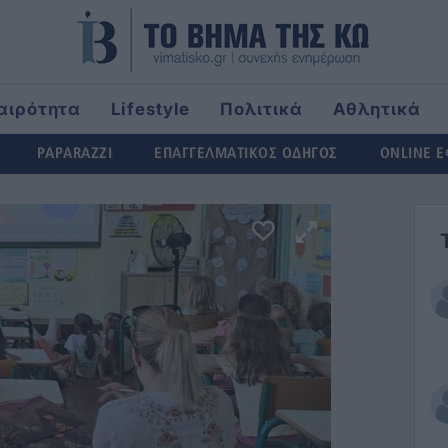
αιρότητα
Lifestyle
Πολιτικά
Αθλητικά
rld
PAPARAZZI
ΕΠΑΓΓΕΛΜΑΤΙΚΟΣ ΟΔΗΓΟΣ
ONLINE 