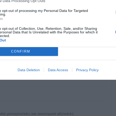
l Data Processing Opt Outs
to opt-out of processing my Personal Data for Targeted
ing.
ς φαίνεται ακριβο. Για το φοιτητη γιο μου πληρωνω
In
o opt-out of Collection, Use, Retention, Sale, and/or Sharing
ersonal Data that Is Unrelated with the Purposes for which it
lected.
Out
CONFIRM
στίζονται από ανάγκη για βοήθεια σε όλους τους
τον κάθε δημοσιουπαλληλο που θα έρθει... ξέρετε πόσα
Data Deletion
Data Access
Privacy Policy
ονομικών δυσκολιών; Ποια η στήριξή τους από τον
από μονογονεϊκές και οικονομικά αδύνατες