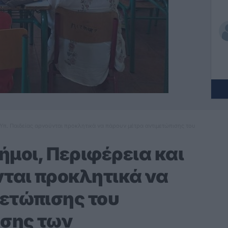
 Υπ. Παιδείας αρνούνται προκλητικά να πάρουν μέτρα αντιμετώπισης του
ήμοι, Περιφέρεια και
νται προκλητικά να
ετώπισης του
σης των