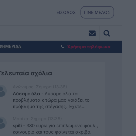
ΕΙΣΟΔΟΣ
ΓΙΝΕ ΜΕΛΟΣ
ΕΦΗΜΕΡΙΔΑ
Χρήσιμα τηλέφωνα
Τελευταία σχόλια
Ανώνυμος: Σήμερα (13:38)
Λύσαμε όλα
-
Λύσαμε όλα τα
προβλήματα κ τώρα μας νοιάζει το
πρόβλημα της στέγασης. Έχετε
διαλύσει κάθε έννοια δημοκρατίας
Μαρίκα: Σήμερα (13:38)
βαπτίζοντας την υπεράσπιση των
δικαιωμάτων σας βαμμένη με την
spiti
-
380 ευρω για επιπλωμενο φουλ ,
κόκκινη σημαία της αριστεράς.
καινουριο και τους φαίνεται ακριβο.