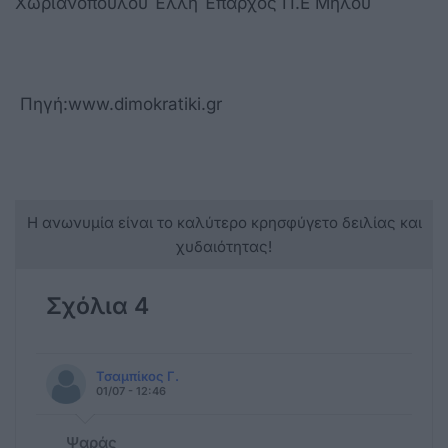
Χωριανοπούλου Έλλη Έπαρχος Π.Ε Μήλου
Πηγή:www.dimokratiki.gr
Η ανωνυμία είναι το καλύτερο κρησφύγετο δειλίας και
χυδαιότητας!
Σχόλια 4
Τσαμπίκος Γ.
01/07 - 12:46
Ψαράς