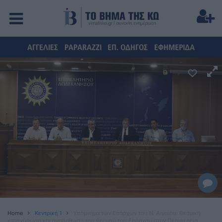
ΑΓΓΕΛΙΕΣ
PAPARAZZI
ΕΠ. ΟΔΗΓΟΣ
ΕΦΗΜΕΡΙΔΑ
Home
Κεντρική 1
Υπόμνημα των Επάρχων του Ν. Αιγαίου: Θεσμική
κατοχύρωση και αναβάθμιση του θεσμού του Επάρχου στην Περιφέρεια