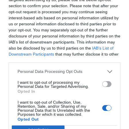
section to confirm your selection. Please note that after your
ΤΥΡΑΝΝΙΑ
opt-out request is processed you may continue seeing
interest-based ads based on personal information utilized by
Σίγουρα με 50 πήγαινε
us or personal information disclosed to third parties prior to
29/06 - 00:13
your opt-out. You may separately opt-out of the further
disclosure of your personal information by third parties on the
Επονυμε
IAB’s list of downstream participants. This information may
Και 70 και 100 να το κάνουν το όριο πάλι
also be disclosed by us to third parties on the
IAB’s List of
Downstream Participants
that may further disclose it to other
δεν θα ξέρεις να οδηγάς, οπότε καλά σας
third parties.
είναι μη σκοτωθείτε μόνοι σας πάλι.
Personal Data Processing Opt Outs
ΕΠΩΝΥΜΟΣ
28/06 - 19:09
I want to opt-out of processing my
Personal Data for Targeted Advertising.
Opted In
🥱
ΜΕ 50χλμ ΣΕ ΠΑΙΡΝΕΙ Ο ΥΠΝΟΣ ΚΑΙ ΝΑ ΤΟ
I want to opt-out of Collection, Use,
Retention, Sale, and/or Sharing of my
ΑΠΟΤΕΛΕΣΜΑ
Personal Data that Is Unrelated with the
Purposes for which it was collected.
Opted Out
Ανώνυμος