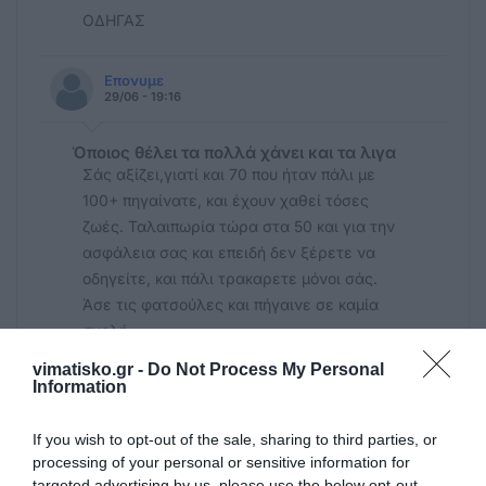
ΟΔΗΓΑΣ
Επονυμε
29/06 - 19:16
Όποιος θέλει τα πολλά χάνει και τα λιγα
Σάς αξίζει,γιατί και 70 που ήταν πάλι με
100+ πηγαίνατε, και έχουν χαθεί τόσες
ζωές. Ταλαιπωρία τώρα στα 50 και για την
ασφάλεια σας και επειδή δεν ξέρετε να
οδηγείτε, και πάλι τρακαρετε μόνοι σάς.
Άσε τις φατσούλες και πήγαινε σε καμία
σχολή.
vimatisko.gr -
Do Not Process My Personal
Information
ΕΠΩΝΥΜΟΣ
29/06 - 13:35
If you wish to opt-out of the sale, sharing to third parties, or
🥴
processing of your personal or sensitive information for
ΤΟΤΕ ΤΑ 50χλμ ΔΕΝ ΕΙΝΑΙ ΛΥΣΗ , ΕΙΝΑΙ
targeted advertising by us, please use the below opt-out