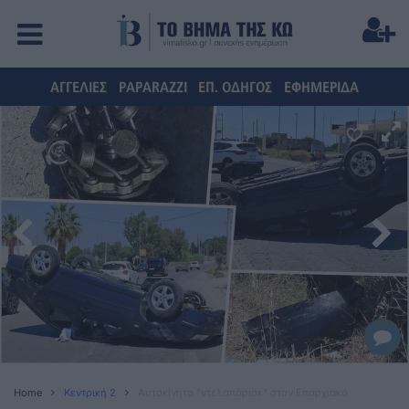
ΑΓΓΕΛΙΕΣ
PAPARAZZI
ΕΠ. ΟΔΗΓΟΣ
ΕΦΗΜΕΡΙΔΑ
Home
Κεντρική 2
Αυτοκίνητο "ντελαπάρισε" στον Επαρχιακό