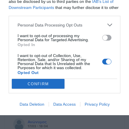
also be disclosed by us to third parties on the
IAB’s List of
Ανώνυμος
Downstream Participants
that may further disclose it to other
17/03 - 21:05
third parties.
Soylaaaaa
Personal Data Processing Opt Outs
Βρε Σούλα μήπως μπέρδεψες το
I want to opt-out of processing my
περιφερειακό συμβούλιο με τα
Personal Data for Targeted Advertising.
περιφερειακά ιατρεία ;;;;;;;; Ξανά πιαστο
Opted In
από την αρχή…..
I want to opt-out of Collection, Use,
Retention, Sale, and/or Sharing of my
Personal Data that Is Unrelated with the
Τκ18
Purposes for which it was collected.
17/03 - 20:23
Opted Out
CONFIRM
Home sweet home
Ας φάνε παντεσπάνι , ρε Σουλα μου αν
έχεις ακούστα και το νοσοκομείο είναι
Data Deletion
Data Access
Privacy Policy
υποστελεχωμένο τα χωριά περιμένεις ?
Ανώνυμος
17/03 - 18:04