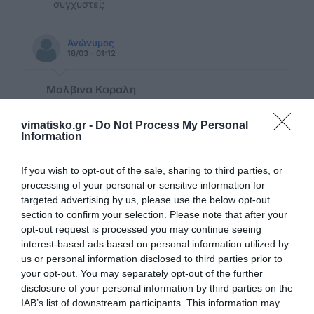
συγχυστεί;
Ανώνυμος
18/03 - 01:12
Μαλβινα Καραλη
Ναι αλλα εχει Στρατηγο Διοικητη του
νοσοκομειου της Κω που παινευεται
vimatisko.gr -
Do Not Process My Personal
Information
24/7/365 για τις αμετρητες επιτυχιες του
και στο καπακι κανει και σχολιασμους ως
If you wish to opt-out of the sale, sharing to third parties, or
αντιστρατηγος διαβιβασεων για το Νατο
processing of your personal or sensitive information for
και τα τεκτονομενα απορω πως δεν εχει
targeted advertising by us, please use the below opt-out
παει ακομα στην ΕΡΤ να μιλησει οπως οι
section to confirm your selection. Please note that after your
140 και πλεον στρατηγοι της φακης που
opt-out request is processed you may continue seeing
τους πληρωνουμε αδρα για να ασκουν
interest-based ads based on personal information utilized by
πολεμικα σεναρια επι τηλεοπτικου
us or personal information disclosed to third parties prior to
στουντιου απλως τραγικοι και γελιοι
your opt-out. You may separately opt-out of the further
disclosure of your personal information by third parties on the
αρκετοι εξ αυτων
IAB’s list of downstream participants. This information may