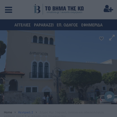
ΑΓΓΕΛΙΕΣ
PAPARAZZI
ΕΠ. ΟΔΗΓΟΣ
ΕΦΗΜΕΡΙΔΑ
Home
Κεντρική 2
Δήμος Κω: Ξαφνική, αναίτια και αδικαιολόγητη
επίθεση του Δ.Σ. κ. Αβρίθη στο Δήμαρχο Κω