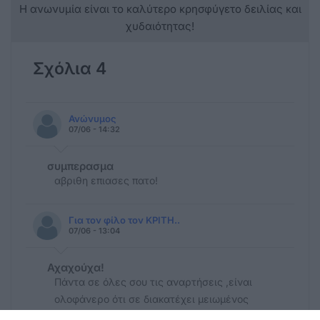
Η ανωνυμία είναι το καλύτερο κρησφύγετο δειλίας και
χυδαιότητας!
Σχόλια 4
Ανώνυμος
07/06 - 14:32
συμπερασμα
αβριθη επιασες πατο!
Για τον φίλο τον ΚΡΙΤΗ..
07/06 - 13:04
Αχαχούχα!
Πάντα σε όλες σου τις αναρτήσεις ,είναι
ολοφάνερο ότι σε διακατέχει μειωμένος
καταλογισμός και χαμηλός έως ανύπαρκτος