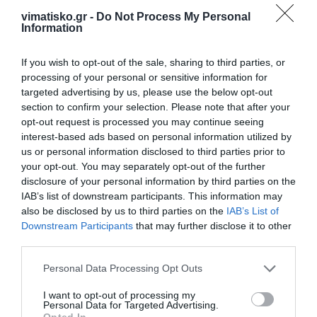
ορθολογισμός. Με το σημερινό σχόλιο σου
vimatisko.gr -
Do Not Process My Personal
Information
ξεπέρασες όλα τα όρια της λογικής..
Δηλαδή ο Νικηταράς είναι τυχερός επειδή
If you wish to opt-out of the sale, sharing to third parties, or
προβλέπεις ότι η ΝΔ θα είναι
processing of your personal or sensitive information for
αντιπολίτευση? Βαθιά νυχτωμένος…και η
targeted advertising by us, please use the below opt-out
παπατζα πάει συννεφο
section to confirm your selection. Please note that after your
opt-out request is processed you may continue seeing
interest-based ads based on personal information utilized by
Ανώνυμος
07/06 - 12:16
us or personal information disclosed to third parties prior to
your opt-out. You may separately opt-out of the further
disclosure of your personal information by third parties on the
ΕΛΕΟΣ
IAB’s list of downstream participants. This information may
Ο Δήμαρχος είναι προϊστάμενος όλων των
also be disclosed by us to third parties on the
IAB’s List of
υπηρεσιών. Για ποια δικαιοδοτικά όργανα
Downstream Participants
that may further disclose it to other
μιλά!!. Ο Δήμαρχος ελέγχει όλο το
third parties.
συμβούλιο και όλα τα κοινοτικά συμβούλια.
Για ποια αυτονομία των κοινοτηκών
Personal Data Processing Opt Outs
συμβουλίων μιλά. Ο Δήμορχος είναι
I want to opt-out of processing my
υπεύθυνος για όλη τη λειοτυργία του
Personal Data for Targeted Advertising.
Opted In