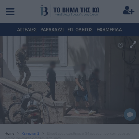
ΑΓΓΕΛΙΕΣ
PAPARAZZI
ΕΠ. ΟΔΗΓΟΣ
ΕΦΗΜΕΡΙΔΑ
Home
Κεντρική 2
Ελεύθερος αφέθηκε ο 34χρονος που κατηγορείται
για ανθρωποκτονία στην Κάλυμνο