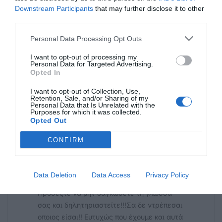
πολιτισμό μας….
Downstream Participants
that may further disclose it to other
third parties.
Ειρήνη ☮️
Personal Data Processing Opt Outs
22/06 - 14:15
I want to opt-out of processing my
Personal Data for Targeted Advertising.
Συγχαρητήρια
Opted In
Μπράβο σε όλους, μικρούς και μεγάλους,
ευχαριστούμε πολύ την υπέροχη κυρία
I want to opt-out of Collection, Use,
Retention, Sale, and/or Sharing of my
Βαμβακουση πουε την αγάπη της και το
Personal Data that Is Unrelated with the
ταλέντο της,κάθε χρόνο παρουσίαζει την
Purposes for which it was collected.
Opted Out
έκθεση της με επιτυχία!!!
CONFIRM
Kingdom
22/06 - 14:13
Data Deletion
Data Access
Privacy Policy
Προς ανώνυμο
Προσέξτε να μην δαγκώσετε τη γλώσσα
σας και δηλητηριαστείτε!!!Σα δε ντρέπεσαι
οποιος είσαι!! Ευτυχώς που έχουμε και αυτά