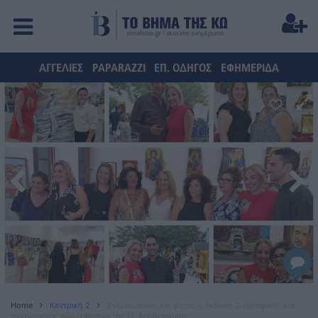
ΑΓΓΕΛΙΕΣ
PAPARAZZI
ΕΠ. ΟΔΗΓΟΣ
ΕΦΗΜΕΡΙΔΑ
Home
Κεντρική 2
Εντυπωσίασε και φέτος η έκθεση ζωγραφικής και
αγιογραφίας των μαθητών της Μ. Βαμβακούση