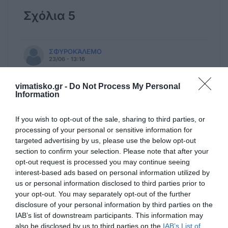
Σχόλια 5
ΣΦΥΡΟΚΆΛΕΜΟ
23/06 - 13:16
ΕΎΓΕ ΣΈ ΌΣΟΥΣ ΠΡΟΣΠΑΘΟΥΝ ΣΤΙΣ
vimatisko.gr -
Do Not Process My Personal
ΤΕΧΝΕΣ.
Information
΄΄ΠΩΩ ΡΕ ΄΄ ... ΜΕ ΠΟΙΑ ΤΕΧΝΗ
ΑΣΧΟΛΕΙΣΤΕ; Η ΕΙΡΩΝΕΙΑ Κ Η ΑΠΑΞΙΩΣΗ
If you wish to opt-out of the sale, sharing to third parties, or
ΔΕΝ ΥΠΑΓΟΝΤ ΣΤΙΣ ΚΑΛΕΣ ΤΕΧΝΕΣ.
processing of your personal or sensitive information for
targeted advertising by us, please use the below opt-out
section to confirm your selection. Please note that after your
Ανώνυμος
opt-out request is processed you may continue seeing
22/06 - 15:30
interest-based ads based on personal information utilized by
us or personal information disclosed to third parties prior to
Έναρξη Ιπποκράτειων με χλωμες
your opt-out. You may separately opt-out of the further
περσόνες….
disclosure of your personal information by third parties on the
Ξεφτίσαμε εμείς. Ξεφτίσαμε το τοπο μας με
IAB’s list of downstream participants. This information may
τις επιλογές μας.. Ξεφτίσαμε και το
also be disclosed by us to third parties on the
IAB’s List of