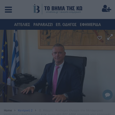
ΑΓΓΕΛΙΕΣ
PAPARAZZI
ΕΠ. ΟΔΗΓΟΣ
ΕΦΗΜΕΡΙΔΑ
Home
Κεντρική 2
Φ. Μάγγος: Αυστηροί έλεγχοι στο Μεταφορικό
Ισοδύναμο – Αναζητούνται 4 εκ. ευρώ από 802 ΑΦΜ, έρχονται νέες πληρωμές