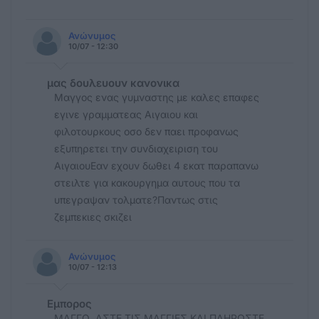
Ανώνυμος
10/07 - 12:30
μας δουλευουν κανονικα
Μαγγος ενας γυμναστης με καλες επαφες
εγινε γραμματεας Αιγαιου και
φιλοτουρκους οσο δεν παει προφανως
εξυπηρετει την συνδιαχειριση του
ΑιγαιουΕαν εχουν δωθει 4 εκατ παραπανω
στειλτε για κακουργημα αυτους που τα
υπεγραψαν τολματε?Παντως στις
ζεμπεκιες σκιζει
Ανώνυμος
10/07 - 12:13
Εμπορος
ΜΑΓΓΟ, ΑΣΤΕ ΤΙΣ ΜΑΓΓΙΕΣ ΚΑΙ ΠΛΗΡΩΣΤΕ