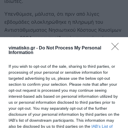
ιδιώτες.
Υπενθύμισε, μάλιστα, ότι πριν από λίγες
εβδομάδες ολοκληρώθηκε η πληρωμή του
Αντιστάθμισματος Νησιωτικού Κόστους Καυσίμων
για το 2024, χαρακτηρίζοντάς την ακόμη ένα
σημαντικό βήμα στην υλοποίηση του Μεταφορικού
vimatisko.gr -
Do Not Process My Personal
Information
Ισοδύναμου.
If you wish to opt-out of the sale, sharing to third parties, or
“Η νησιωτικότητα δεν μπορεί να αντιμετωπίζεται από
processing of your personal or sensitive information for
ένα γραφείο στην Αθήνα”
targeted advertising by us, please use the below opt-out
Κατά τη διάρκεια της συνέντευξης ο Φώτης
section to confirm your selection. Please note that after your
Μάγγος αναφέρθηκε και στη σημασία της
opt-out request is processed you may continue seeing
εμπειρίας που αποκτά κάποιος ζώντας σε ένα
interest-based ads based on personal information utilized by
us or personal information disclosed to third parties prior to
μικρό νησί.
your opt-out. You may separately opt-out of the further
disclosure of your personal information by third parties on the
«Προέρχομαι από ένα πολύ μικρό νησί και
IAB’s list of downstream participants. This information may
γνωρίζω τι σημαίνει απομόνωση, διπλή
also be disclosed by us to third parties on the
IAB’s List of