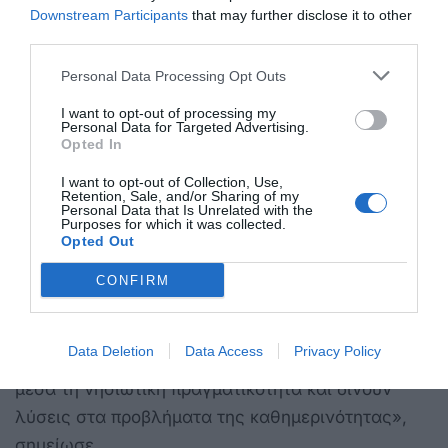
Downstream Participants
that may further disclose it to other
νησιωτικότητα, υποστελέχωση και έλλειψη
third parties.
βασικών υπηρεσιών. Αυτή η εμπειρία με βοηθά να
κατανοώ τις πραγματικές ανάγκες των
Personal Data Processing Opt Outs
νησιωτών», ανέφερε.
I want to opt-out of processing my
Personal Data for Targeted Advertising.
Opted In
Υπογράμμισε ότι η χάραξη πολιτικής για τα νησιά
δεν μπορεί να γίνεται αποκλειστικά από την
I want to opt-out of Collection, Use,
Retention, Sale, and/or Sharing of my
Αθήνα, αλλά απαιτεί γνώση της καθημερινότητας
Personal Data that Is Unrelated with the
Purposes for which it was collected.
και των προβλημάτων που αντιμετωπίζουν οι
Opted Out
τοπικές κοινωνίες.
CONFIRM
«Όταν δυσκολεύεται η οικονομία, πρώτα
δοκιμάζονται οι πιο απομακρυσμένες περιοχές. Γι’
Data Deletion
Data Access
Privacy Policy
αυτό χρειάζονται πολιτικές που γνωρίζουν από
μέσα τη νησιωτική πραγματικότητα και δίνουν
λύσεις στα προβλήματα της καθημερινότητας»,
σημείωσε.