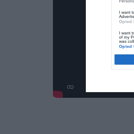
Persona
I want 
Advertis
Opted 
I want t
of my P
was col
Opted 