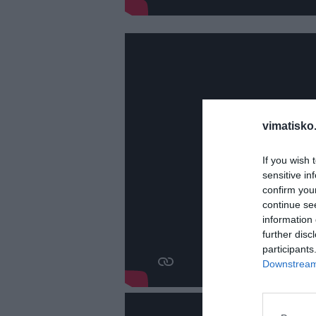
vimatisko.
If you wish 
sensitive in
confirm you
continue se
information 
further disc
participants
Downstream 