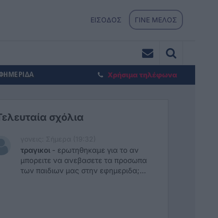
ΕΙΣΟΔΟΣ
ΓΙΝΕ ΜΕΛΟΣ
ΕΦΗΜΕΡΙΔΑ
Χρήσιμα τηλέφωνα
Τελευταία σχόλια
γονεις: Σήμερα (19:32)
τραγικοι
-
ερωτηθηκαμε για το αν
μπορειτε να ανεβασετε τα προσωπα
των παιδιων μας στην εφημεριδα;
Είναι δυνατόν; Να κατεβουν αμεσως
τα προσωπα των παιδιων!