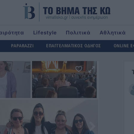
αιρότητα
Lifestyle
Πολιτικά
Αθλητικά
rld
PAPARAZZI
ΕΠΑΓΓΕΛΜΑΤΙΚΟΣ ΟΔΗΓΟΣ
ONLINE 