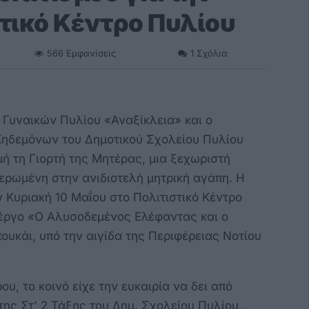
τικό Κέντρο Πυλίου
566
Εμφανίσεις
1
Σχόλια
 Γυναικών Πυλίου «Αναξίκλεια» και ο
Κηδεμόνων του Δημοτικού Σχολείου Πυλίου
ή τη Γιορτή της Μητέρας, μια ξεχωριστή
ερωμένη στην ανιδιοτελή μητρική αγάπη. Η
Κυριακή 10 Μαΐου στο Πολιτιστικό Κέντρο
 έργο «Ο Αλυσοδεμένος Ελέφαντας και ο
υκάι, υπό την αιγίδα της Περιφέρειας Νοτίου
υ, το κοινό είχε την ευκαιρία να δει από
ης Στ' 2 Τάξης του Δημ. Σχολείου Πυλίου,,