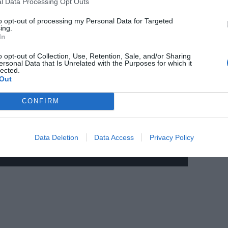
l Data Processing Opt Outs
to opt-out of processing my Personal Data for Targeted
ing.
In
o opt-out of Collection, Use, Retention, Sale, and/or Sharing
ersonal Data that Is Unrelated with the Purposes for which it
lected.
Out
CONFIRM
Data Deletion
Data Access
Privacy Policy