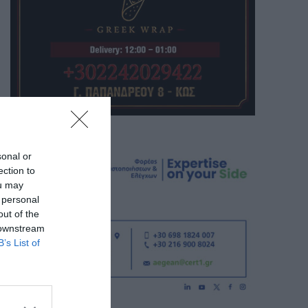
sonal or
ection to
ou may
 personal
out of the
 downstream
B’s List of