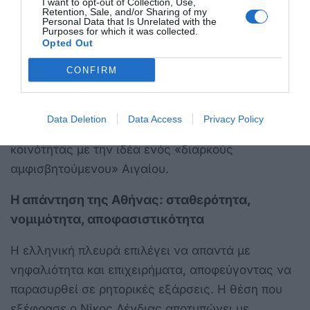
I want to opt-out of Collection, Use,
Retention, Sale, and/or Sharing of my
Η τακτική αυτή, συνδυάζοντας προκλητική
Personal Data that Is Unrelated with the
Purposes for which it was collected.
ρητορική και ελεγχόμενες παραβιάσεις, δείχνει ότι
Opted Out
η Τουρκία επιχειρεί να κρατά «θερμό» το πεδίο,
CONFIRM
χωρίς να προκαλεί άμεση κρίση. Πρόκειται για μια
μορφή πίεσης χαμηλής έντασης αλλά υψηλού
επικοινωνιακού αντίκτυπου, η οποία στοχεύει στη
Data Deletion
Data Access
Privacy Policy
φθορά και στην εξοικείωση της διεθνούς
κοινότητας με την ιδέα ενός «διαρκούς
αμφισβητούμενου» Αιγαίου.
Η απάντηση της Αθήνας: σταθερότητα,
νομιμότητα, αποφασιστικότητα
Η ελληνική πλευρά επιλέγει να απαντά με
νηφαλιότητα και επιχειρήματα, αποφεύγοντας να
παρασυρθεί σε ρητορικές εξάρσεις. Η θέση που
εξέφρασε ο Νίκος Δένδιας αποτυπώνει με