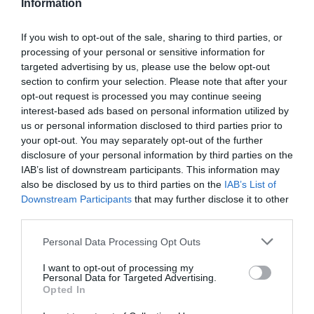
Information
If you wish to opt-out of the sale, sharing to third parties, or
processing of your personal or sensitive information for
targeted advertising by us, please use the below opt-out
section to confirm your selection. Please note that after your
opt-out request is processed you may continue seeing
Η στρατηγική της Άγκυρας και ο κίνδυνος
interest-based ads based on personal information utilized by
us or personal information disclosed to third parties prior to
νέας κλιμάκωσης
your opt-out. You may separately opt-out of the further
Η ρητορική της Τουρκίας δεν είναι τυχαία. Έρχεται
disclosure of your personal information by third parties on the
τη στιγμή που η τριμερής συνεργασία Ελλάδας,
IAB’s list of downstream participants. This information may
also be disclosed by us to third parties on the
IAB’s List of
Κύπρου και Ισραήλ αναβαθμίζεται, με σαφή
Downstream Participants
that may further disclose it to other
προσανατολισμό στη σταθερότητα και την
third parties.
ασφάλεια στην Ανατολική Μεσόγειο. Η Άγκυρα,
Personal Data Processing Opt Outs
φοβούμενη την ενίσχυση των περιφερειακών
δεσμών εκτός της δικής της επιρροής, επιδιώκει
I want to opt-out of processing my
Personal Data for Targeted Advertising.
να διαταράξει το κλίμα μέσω δηλώσεων που
Opted In
συντηρούν την αμφισβήτηση.