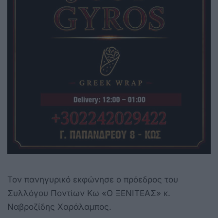
Τον πανηγυρικό εκφώνησε ο πρόεδρος του
Συλλόγου Ποντίων Κω «Ο ΞΕΝΙΤΕΑΣ» κ.
Ναβροζίδης Χαράλαμπος.