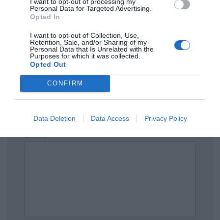
I want to opt-out of processing my
Personal Data for Targeted Advertising.
Opted In
I want to opt-out of Collection, Use,
Πρόσθεσε ένα σχόλιο
Retention, Sale, and/or Sharing of my
Personal Data that Is Unrelated with the
Purposes for which it was collected.
ΟΝΟΜΑ
Opted Out
CONFIRM
ΤΙΤΛΟΣ
Data Deletion
Data Access
Privacy Policy
ΣΧΟΛΙΟ