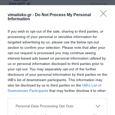
vimatisko.gr -
Do Not Process My Personal
Information
If you wish to opt-out of the sale, sharing to third parties, or
processing of your personal or sensitive information for
Η ανωνυμία είναι το καλύτερο κρησφύγετο δειλίας και
targeted advertising by us, please use the below opt-out
section to confirm your selection. Please note that after your
χυδαιότητας!
opt-out request is processed you may continue seeing
interest-based ads based on personal information utilized by
Σχόλια 1
us or personal information disclosed to third parties prior to
your opt-out. You may separately opt-out of the further
disclosure of your personal information by third parties on the
IAB’s list of downstream participants. This information may
ΕΠΩΝΥΜΟΣ
also be disclosed by us to third parties on the
IAB’s List of
24/05 - 17:54
Downstream Participants
that may further disclose it to other
third parties.
🤡
ΟΙ ΠΟΝΟΨΥΧΟΙ ΤΟΥ ΚΚΕ ΠΟΥ ΗΤΑΝ ;
Personal Data Processing Opt Outs
Κόμμα Κηφήνων Ελλάδος