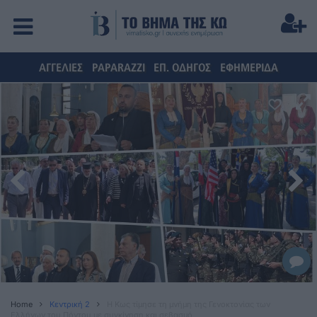
ΑΓΓΕΛΙΕΣ
PAPARAZZI
ΕΠ. ΟΔΗΓΟΣ
ΕΦΗΜΕΡΙΔΑ
Home
Κεντρική 2
Η Κως τίμησε τη μνήμη της Γενοκτονίας των
Ελλήνων του Πόντου με συγκίνηση και σεβασμό