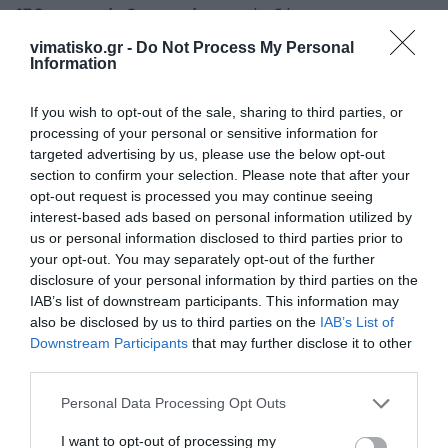
150 τ.μ. ανά ιδιοκτησία
, χωρίς δάνειο.
vimatisko.gr -
Do Not Process My Personal
«Η Ελλάδα ήταν από τις ελάχιστες ευρωπαϊκές
Information
χώρες με λιγότερες καμένες εκτάσεις φέτος σε
If you wish to opt-out of the sale, sharing to third parties, or
σχέση με τον μέσο όρο της 20ετίας. Δεν
processing of your personal or sensitive information for
πανηγυρίζουμε, συνεχίζουμε να βελτιώνουμε την
targeted advertising by us, please use the below opt-out
πρόληψη και την επιχειρησιακή ανταπόκριση»,
section to confirm your selection. Please note that after your
opt-out request is processed you may continue seeing
είπε.
interest-based ads based on personal information utilized by
us or personal information disclosed to third parties prior to
Αναβάθμιση Υγείας – το έργο στο «Αττικόν»
your opt-out. You may separately opt-out of the further
και η νέα Ογκολογική Μονάδα
disclosure of your personal information by third parties on the
Ο Πρωθυπουργός στάθηκε ιδιαίτερα στην
IAB’s list of downstream participants. This information may
αναμόρφωση του
Εθνικού Συστήματος Υγείας
,
also be disclosed by us to third parties on the
IAB’s List of
Downstream Participants
that may further disclose it to other
που θα ολοκληρωθεί στα μέσα του 2026. Μετά την
third parties.
επίσκεψή του στο
νοσοκομείο «Αττικόν»
,
σημείωσε ότι «η αναμόρφωση του ΤΕΠ είναι
Personal Data Processing Opt Outs
εντυπωσιακή και αλλάζει ριζικά τον τρόπο
I want to opt-out of processing my