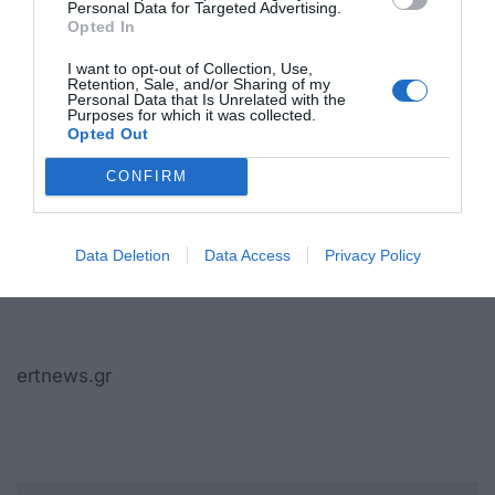
Personal Data for Targeted Advertising.
παροχής υπηρεσιών». «Με τη νέα Ογκολογική
Opted In
Μονάδα, το “Αττικόν” γίνεται κέντρο ολιστικής
I want to opt-out of Collection, Use,
φροντίδας ασθενών με καρκίνο — ένας τόπος
Retention, Sale, and/or Sharing of my
Personal Data that Is Unrelated with the
όπου η επιστήμη συναντά την ελπίδα», τόνισε,
Purposes for which it was collected.
ευχαριστώντας τον
Αθανάσιο Μαρτίνο
για τη
Opted Out
δωρεά.
CONFIRM
Παράλληλα, αναφέρθηκε σε
προσλήψεις
γιατρών και νοσηλευτών
και σε
νέες
Data Deletion
Data Access
Privacy Policy
προκηρύξεις
που βρίσκονται σε εξέλιξη.
ertnews.gr