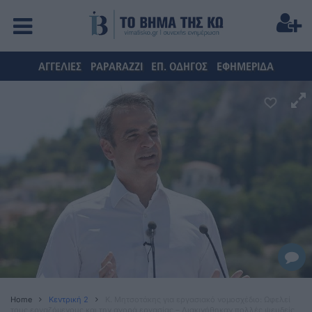
ΑΓΓΕΛΙΕΣ
PAPARAZZI
ΕΠ. ΟΔΗΓΟΣ
ΕΦΗΜΕΡΙΔΑ
Home
Κεντρική 2
Κ. Μητσοτάκης για εργασιακό νομοσχέδιο: Ωφελεί
τους εργαζόμενους και την αγορά εργασίας – Διακινήθηκαν πολλές ψευδείς