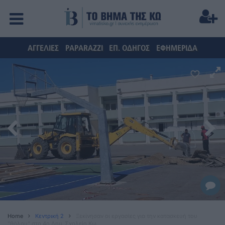
ΑΓΓΕΛΙΕΣ
PAPARAZZI
ΕΠ. ΟΔΗΓΟΣ
ΕΦΗΜΕΡΙΔΑ
Home
Κεντρική 2
Ξεκίνησαν οι εργασίες για την κατασκευή του
"θόλου" στο 4ο Δημ. Σχολείο Κω