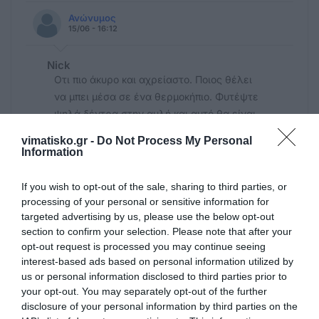
Ανώνυμος
15/06 - 16:12
Nick
Οτι πιο άκυρο και αχρείαστο. Ποιος θέλει
να μπει μέσα σε ένα θερμοκήπιο. Φυτέψτε
ψηλά δέντρα στην αυλή και αυτό θα είναι
το πιο χρήσιμο που θα κάνετε για τα παιδιά.
vimatisko.gr -
Do Not Process My Personal
Το θερμοκήπιο απλά θα πάρει χώρο από την
Information
αυλή χωρίς να χρησιμοποιείται από την
πλειοψηφία των παιδιών
If you wish to opt-out of the sale, sharing to third parties, or
processing of your personal or sensitive information for
targeted advertising by us, please use the below opt-out
..
section to confirm your selection. Please note that after your
15/06 - 14:58
opt-out request is processed you may continue seeing
interest-based ads based on personal information utilized by
.
us or personal information disclosed to third parties prior to
Για να λέμε του στραβού το δικαιο, οι πιο
your opt-out. You may separately opt-out of the further
πολλοί γονείς του 4ου δημοτικού δεν
disclosure of your personal information by third parties on the
ψηφίζουν καν στην Κω.Οποτε είναι άτοπο