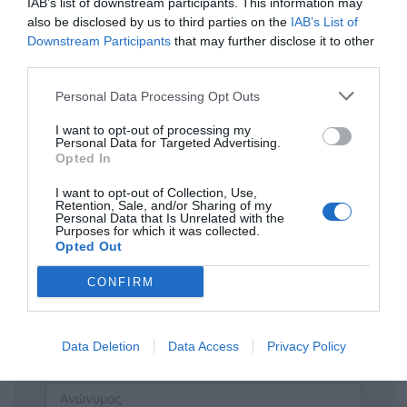
IAB’s list of downstream participants. This information may
το επιχείρημα. Εννοιείται συμπάσχουμε με
also be disclosed by us to third parties on the
IAB’s List of
Downstream Participants
that may further disclose it to other
το 3ο δημοτικου για το πρόβλημα στέγασης.
third parties.
TK18
Personal Data Processing Opt Outs
15/06 - 10:23
I want to opt-out of processing my
Personal Data for Targeted Advertising.
μαχαλα
Opted In
το 4ο και θολος , τα παδια του τριτου στα
γραφεια του Ζευς , τωρα αυτο ειναι
I want to opt-out of Collection, Use,
Retention, Sale, and/or Sharing of my
ανικανοτητα ή ψηφοθηρια? εγκληματικα
Personal Data that Is Unrelated with the
Purposes for which it was collected.
ασχετοι? ή επιλεκτικα ανικανοι?
Opted Out
CONFIRM
Πρόσθεσε ένα σχόλιο
Data Deletion
Data Access
Privacy Policy
ΟΝΟΜΑ