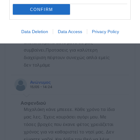
Ανώνυμος
15/05 - 15:06
CONFIRM
Απορία
Ψηφίζοντας με τά ίδια κριτήρια χρόνια
Data Deletion
Data Access
Privacy Policy
τώρα και περιμένουμε διαφορετικά
αποτελέσματα αυτό μόνο σέ μας
συμβαίνει.Προτασεις για καλύτερη
διαχείριση πέφτουν συνεχώς απλά εμείς
δεν τολμάμε
Ανώνυμος
15/05 - 14:24
Ασφενδιού
Μιχαλάκη κάνε μπεεεε. Κάθε χρόνο τα ίδια
μας λες. Έχεις κουράσει αγόρι μου. Με
τόσες βροχές που έκανε φέτος χρειάζεται
χρόνος για να καθαριστεί το νησί μας. Δεν
είμαστε χαζοί. Και δόξα τον Θεό να λέμε.