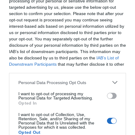
processing of your personal or sensitive information for
δεν έχεις ταυτητα , αλλά τέλος πάντων με
targeted advertising by us, please use the below opt-out
εσάς ας πω με Κυρίτση και με αυτόν είσαι
section to confirm your selection. Please note that after your
είχαμε πιάσει ψείρες πω κάτω μας απ' τν
opt-out request is processed you may continue seeing
ζούγκλα τωρα τουλάχιστο δεν έχει ψείρες
interest-based ads based on personal information utilized by
καθάρισε
us or personal information disclosed to third parties prior to
your opt-out. You may separately opt-out of the further
disclosure of your personal information by third parties on the
Γιώργος
IAB’s list of downstream participants. This information may
15/05 - 17:27
also be disclosed by us to third parties on the
IAB’s List of
Downstream Participants
that may further disclose it to other
Κάτοικος περιοχής
third parties.
Μιχάλη ξεχνάς ότι το πρόβλημα στον
δρόμο μας δημιουργήθηκε όταν κάνατε τον
Personal Data Processing Opt Outs
βιολογικό την περίοδο 2010 - 2014 . Οι
I want to opt-out of processing my
καθιζήσεις στον δρόμο μας οφείλονται από
Personal Data for Targeted Advertising.
Opted In
έργο σας. Δεν είμαστε χαζοί αλλά ούτε
ξεχνάμε. Έφαγες πολύ για να μιλήσεις για
I want to opt-out of Collection, Use,
τον δρόμο μας; Τραγικός
Retention, Sale, and/or Sharing of my
Personal Data that Is Unrelated with the
Purposes for which it was collected.
Opted Out