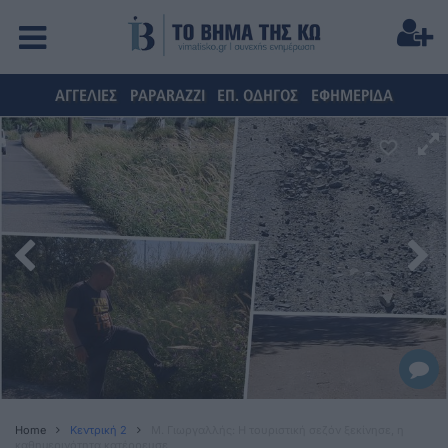
ΑΓΓΕΛΙΕΣ
PAPARAZZI
ΕΠ. ΟΔΗΓΟΣ
ΕΦΗΜΕΡΙΔΑ
Home
Κεντρική 2
Μ. Γιωργαλλής: Η τουριστική σεζόν ξεκίνησε, η
καθημερινότητα κατέρρευσε