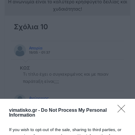
Η ανωνυμία είναι το καλύτερο κρησφύγετο δειλίας και
χυδαιότητας!
Σχόλια 10
Απορία
19/05 - 01:37
ΚΩΣ
Τι τίτλο έχει ο συγκεκριμένος και με ποιαν
παράταξη είναι;;;;
Ανώνυμος
16/05 - 15:56
vimatisko.gr -
Do Not Process My Personal
Information
Ωχ
Με εσάς αλλά δεν ξέρω πως να σε πω
If you wish to opt-out of the sale, sharing to third parties, or
κιόλας έχεις πάει με όλους τους δημάρχους