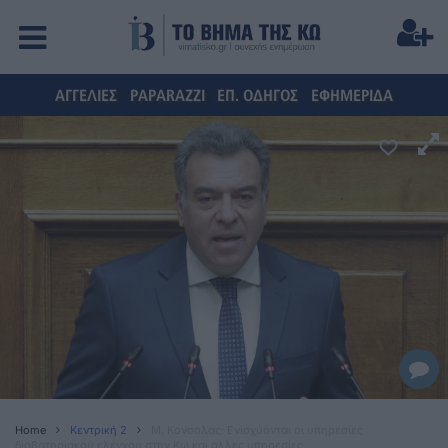
ΑΓΓΕΛΙΕΣ
PAPARAZZI
ΕΠ. ΟΔΗΓΟΣ
ΕΦΗΜΕΡΙΔΑ
Home
Κεντρική 2
Μ. Κονσολας: Ενισχύονται οι υπηρεσίες
διαβατηριακού ελέγχου στην Κω και άλλες υπηρεσίες