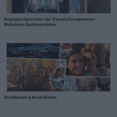
Ευχαριστήριο απο την Ένωση Συνοριακών
Φυλάκων Δωδεκανήσου
Στη Νίσυρο η Άννα Βίσση