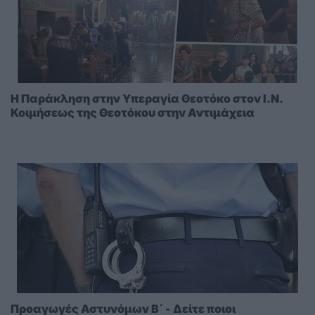
Η Παράκληση στην Υπεραγία Θεοτόκο στoν I.N.
Κοιμήσεως της Θεοτόκου στην Αντιμάχεια
Προαγωγές Αστυνόμων Β΄ - Δείτε ποιοι