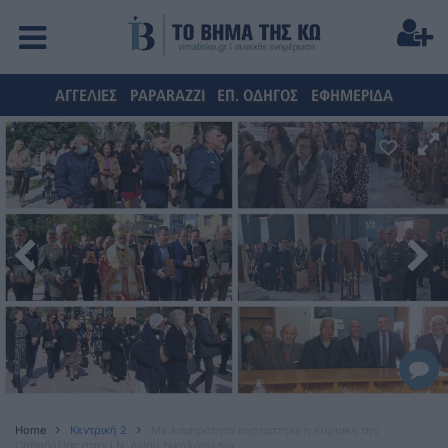
ΑΓΓΕΛΙΕΣ
PAPARAZZI
ΕΠ. ΟΔΗΓΟΣ
ΕΦΗΜΕΡΙΔΑ
Home
Κεντρική 2
Mε λαμπρότητα εορτάστηκε η Κυριακή της
Ορθοδοξίας στον Ι.Ν. Αγίου Νικολάου Κω