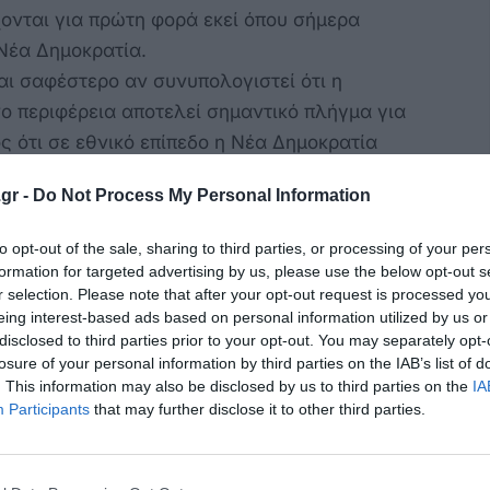
χονται για πρώτη φορά εκεί όπου σήμερα
Νέα Δημοκρατία.
αι σαφέστερο αν συνυπολογιστεί ότι η
ο περιφέρεια αποτελεί σημαντικό πλήγμα για
ς ότι σε εθνικό επίπεδο η Νέα Δημοκρατία
α Δωδεκάνησα η πρωτιά της δεν αρκεί ούτε για
gr -
Do Not Process My Personal Information
 με τέσσερις ακόμη παρατάξεις.
to opt-out of the sale, sharing to third parties, or processing of your per
formation for targeted advertising by us, please use the below opt-out s
κανησιακή ανατροπή, χρειάζεται το ευρύτερο
r selection. Please note that after your opt-out request is processed y
ανελλαδικό επίπεδο, η Νέα Δημοκρατία
eing interest-based ads based on personal information utilized by us or
disclosed to third parties prior to your opt-out. You may separately opt-
ό ποσοστό, που μετά την αναγωγή ανέρχεται
losure of your personal information by third parties on the IAB’s list of
07 έδρες επί συνόλου 300. Δεύτερη δύναμη
. This information may also be disclosed by us to third parties on the
IA
ΑΣ, με 14,20% και 16,90% μετά την αναγωγή,
Participants
that may further disclose it to other third parties.
λαγής με 10,30% και 12,26% μετά την