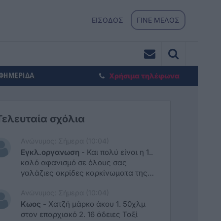
ΕΙΣΟΔΟΣ
ΓΙΝΕ ΜΕΛΟΣ
ΕΦΗΜΕΡΙΔΑ
Χρήσιμα τηλέφωνα
Τελευταία σχόλια
Ανώνυμος: Σήμερα (10:04)
Εγκλ.οργανωση
-
Και πολύ είναι η 1..
καλό αφανισμό σε όλους σας
γαλάζιες ακρίδες καρκίνωματα της
κοινωνίας τα έχετε ισοπεδώσει όλα
Ανώνυμος: Σήμερα (10:04)
Κωος
-
Χατζή μάρκο άκου 1. 50χλμ
στον επαρχιακό 2. 16 άδειες Ταξί