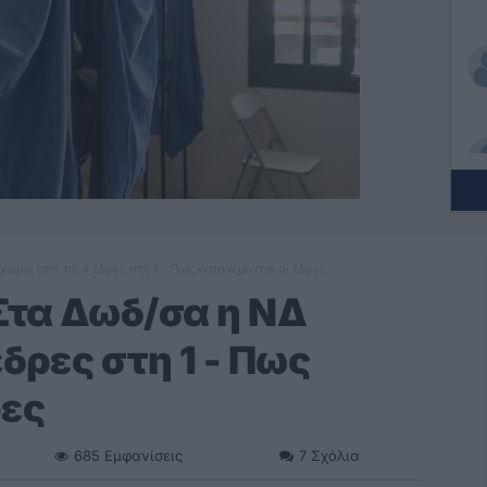
ρεί από τις 4 έδρες στη 1 - Πως κατανέμονται οι έδρες
Στα Δωδ/σα η ΝΔ
έδρες στη 1 - Πως
ρες
685
Εμφανίσεις
7
Σχόλια