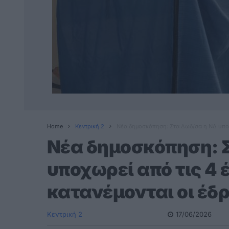
Home
Κεντρική 2
Nέα δημοσκόπηση: Στα Δωδ/σα η ΝΔ υποχω
Nέα δημοσκόπηση: 
υποχωρεί από τις 4 
κατανέμονται οι έδ
Κεντρική 2
17/06/2026