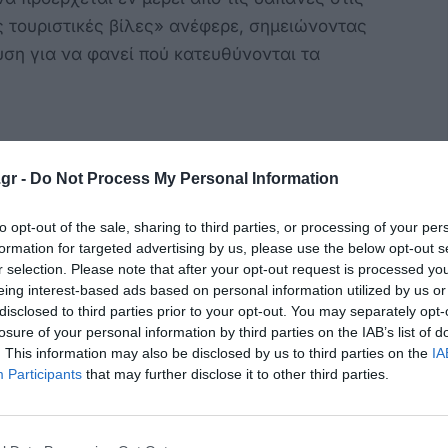
ς τουριστικές βίλες» ανέφερε, σημειώνοντας
ση για να φανεί πού κατευθύνονται τα
ξηση 3-4% στις αφίξεις
gr -
Do Not Process My Personal Information
δήλωσε στο Tornos News ότι «το νησί
to opt-out of the sale, sharing to third parties, or processing of your per
όρ», με αύξηση 3-4% στις αφίξεις και
formation for targeted advertising by us, please use the below opt-out s
r selection. Please note that after your opt-out request is processed y
έπτες αεροπορικώς και 300.000 από το
eing interest-based ads based on personal information utilized by us or
ίζα εισόδου να λειτουργεί καταλυτικά στην
disclosed to third parties prior to your opt-out. You may separately opt-
 Ρόδο τράβηξαν το κάρο του Νοτίου Αιγαίου, σε
losure of your personal information by third parties on the IAB’s list of
. This information may also be disclosed by us to third parties on the
IA
η Σαντορίνη εμφάνισαν πτώση», επεσήμανε,
Participants
that may further disclose it to other third parties.
 συνέβαλε επίσης θετικά, με αφίξεις πλοίων
α».