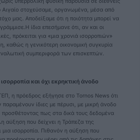
 χωρίς υπερβολική φυσική παρουσία σε διεθνείς
ιο Αιγαίο στοχεύσαμε, οργανωμένα, μέσα από
όχο μας. Αποδείξαμε ότι η ποιότητα μπορεί να
ράμμισε.Η ίδια επεσήμανε ότι, αν και οι
κές, πρόκειται για «μια χρονιά ισορροπιών»
η, καθώς η γενικότερη οικονομική συγκυρία
αναλωτική συμπεριφορά των επισκεπτών.
 ισορροπία και όχι εκρηκτική άνοδο
ΤΕΠ, η πρόεδρος εξήγησε στο Tornos News ότι
 παραμένουν ίδιες με πέρυσι, με μικρή άνοδο
», προσθέτοντας πως στα δικά τους δεδομένα
η αύξηση που δείχνει η Τράπεζα της
ι μια ισορροπία. Πιθανόν η αύξηση που
α προέρχεται εν μέρει από τις δαπάνες στις