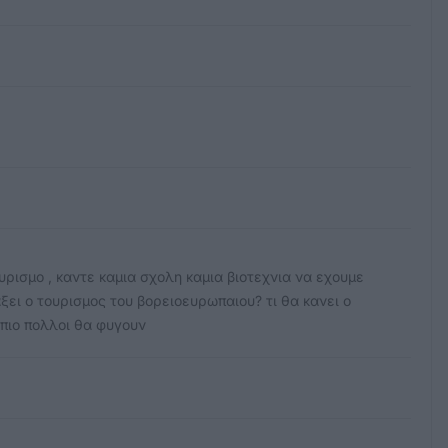
υρισμο , καντε καμια σχολη καμια βιοτεχνια να εχουμε
ξει ο τουρισμος του βορειοευρωπαιου? τι θα κανει ο
 πιο πολλοι θα φυγουν