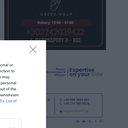
sonal or
ection to
ou may
 personal
out of the
 downstream
B’s List of