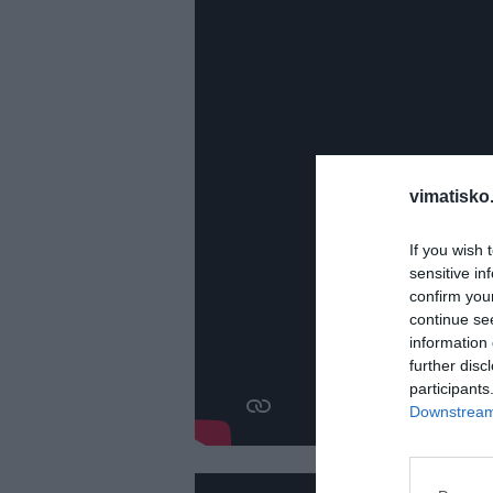
vimatisko.
If you wish 
sensitive in
confirm you
continue se
information 
further disc
participants
Downstream 