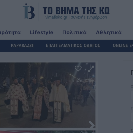
ιρότητα
Lifestyle
Πολιτικά
Αθλητικά
ld
PAPARAZZI
ΕΠΑΓΓΕΛΜΑΤΙΚΟΣ ΟΔΗΓΟΣ
ONLINE 
Τ
Σ