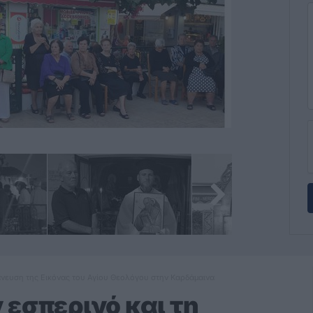
τάνευση της Εικόνας του Αγίου Θεολόγου στην Καρδάμαινα
 εσπερινό και τη