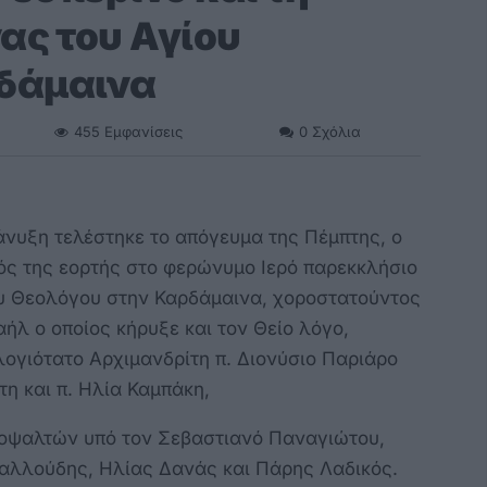
ας του Αγίου
δάμαινα
455
Εμφανίσεις
0
Σχόλια
άνυξη τελέστηκε το απόγευμα της Πέμπτης, ο
ός της εορτής στο φερώνυμο Ιερό παρεκκλήσιο
ου Θεολόγου στην Καρδάμαινα, χοροστατούντος
ήλ ο οποίος κήρυξε και τον Θείο λόγο,
ογιότατο Αρχιμανδρίτη π. Διονύσιο Παριάρο
τη και π. Ηλία Καμπάκη,
οψαλτών υπό τον Σεβαστιανό Παναγιώτου,
αλλούδης, Ηλίας Δανάς και Πάρης Λαδικός.