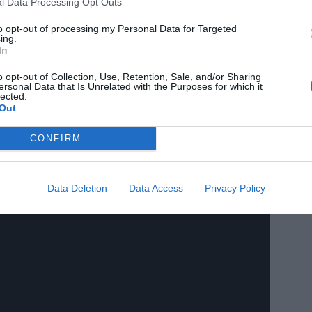
l Data Processing Opt Outs
to opt-out of processing my Personal Data for Targeted
ing.
In
o opt-out of Collection, Use, Retention, Sale, and/or Sharing
ersonal Data that Is Unrelated with the Purposes for which it
lected.
Out
CONFIRM
Data Deletion
Data Access
Privacy Policy