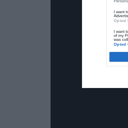
Persona
I want 
Advertis
Opted 
I want t
of my P
was col
Opted 