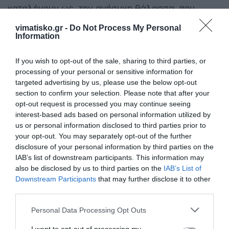
καταλήγουν ως την ανήσυχη θάλασσα, που
σφιχταγκαλιάζει τις ακτογραμμές του νησιού της
vimatisko.gr -
Do Not Process My Personal
Information
όμορφης Κω. Ο βραχνός θόρυβος των οχημάτων,
ανακατεμένος με αυτόν από τα φλύαρα πουλιά,
If you wish to opt-out of the sale, sharing to third parties, or
μας συντρόφεψαν ως το κέντρο της πόλης μας.
processing of your personal or sensitive information for
targeted advertising by us, please use the below opt-out
Με την ματιά μας πλημμυρισμένη με όμορφες
section to confirm your selection. Please note that after your
εικόνες, τις αισθήσεις μας να τις συνοδεύει η
opt-out request is processed you may continue seeing
interest-based ads based on personal information utilized by
αξεπέραστη μυρωδιά της θυμαρο-ρίγανης και την
us or personal information disclosed to third parties prior to
καρδιά των ευλαβών προσκυνητών, καθώς
your opt-out. You may separately opt-out of the further
άναβαν τα κεράκια στο μανουάλι, γεμάτοι
disclosure of your personal information by third parties on the
IAB’s list of downstream participants. This information may
αγαλλίαση, επιστρέψαμε ευχαριστημένοι.
also be disclosed by us to third parties on the
IAB’s List of
Downstream Participants
that may further disclose it to other
Ξανθίππη Αγρέλλη
third parties.
Personal Data Processing Opt Outs