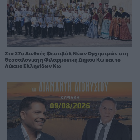
Στο 27ο Διεθνές Φεστιβάλ Νέων Ορχηστρών στη
Θεσσαλονίκη η Φιλαρμονική Δήμου Κω και το
Λύκειο Ελληνίδων Κω