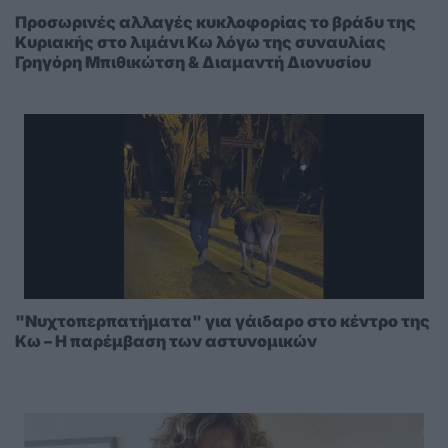
Προσωρινές αλλαγές κυκλοφορίας το βράδυ της
Κυριακής στο λιμάνι Κω λόγω της συναυλίας
Γρηγόρη Μπιθικώτση & Διαμαντή Διονυσίου
"Νυχτοπερπατήματα" για γάιδαρο στο κέντρο της
Κω – Η παρέμβαση των αστυνομικών