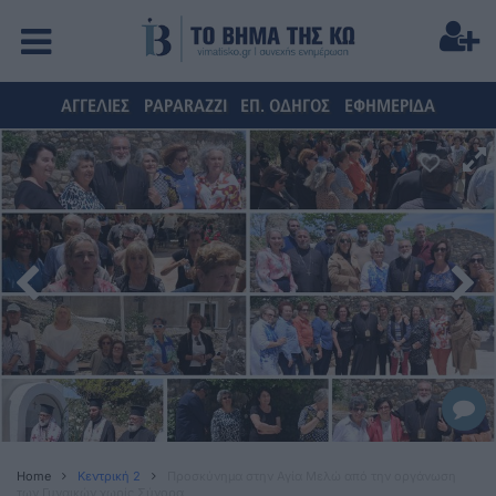
ΑΓΓΕΛΙΕΣ
PAPARAZZI
ΕΠ. ΟΔΗΓΟΣ
ΕΦΗΜΕΡΙΔΑ
Home
Κεντρική 2
Προσκύνημα στην Αγία Μελώ από την οργάνωση
των Γυναικών χωρίς Σύνορα