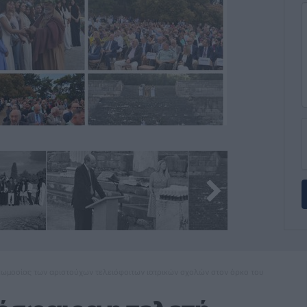
κωμοσίας των αριστούχων τελειόφοιτων ιατρικών σχολών στον όρκο του