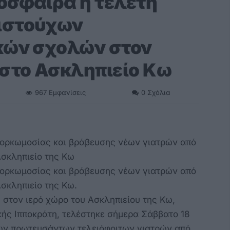
όσφαιρα η τελετή
ιστούχων
κών σχολών στον
 στο Ασκληπιείο Κω
967
Εμφανίσεις
0
Σχόλια
ή ορκωμοσίας και βράβευσης νέων γιατρών από
Ασκληπιείο της Κω
ή ορκωμοσίας και βράβευσης νέων γιατρών από
Ασκληπιείο της Κω.
, στον ιερό χώρο του Ασκληπιείου της Κω,
ικής Ιπποκράτη, τελέστηκε σήμερα Σάββατο 18
ων πρωτευσάντων τελειόφοιτων γιατρών από