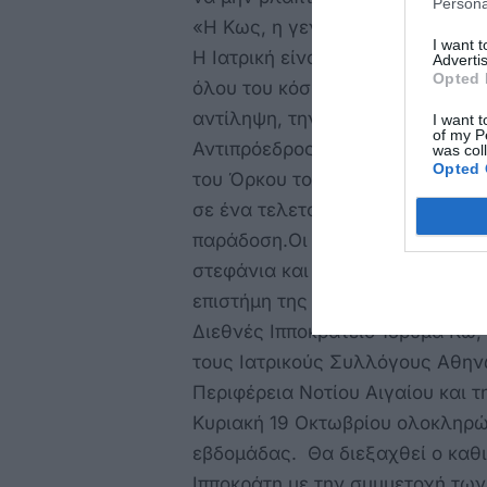
Persona
«Η Κως, η γενέτειρα του Ιπποκρ
I want 
Η Ιατρική είναι λειτούργημα, ηθι
Advertis
Opted 
όλου του κόσμου με το πνεύμα το
αντίληψη, την πρόληψη και την
I want t
of my P
Αντιπρόεδρος του ΔΙΙΚ Στέφαν
was col
Opted 
του Όρκου του Ιπποκράτη από το
σε ένα τελετουργικό γεμάτο συμ
παράδοση.Οι νέοι γιατροί αφού
στεφάνια και βραβεύτηκαν για τ
επιστήμη της Ιατρικής.Η Ιπποκρ
Διεθνές Ιπποκράτειο Ίδρυμα Κω, 
τους Ιατρικούς Συλλόγους Αθηνώ
Περιφέρεια Νοτίου Αιγαίου και
Κυριακή 19 Οκτωβρίου ολοκληρών
εβδομάδας. Θα διεξαχθεί ο καθ
Ιπποκράτη με την συμμετοχή των