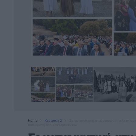
Home
Κεντρική 2
Σε κατανυκτική ατμόσφαιρα η τελετή ορ
Ιπποκράτη στο Ασκληπιείο Κω