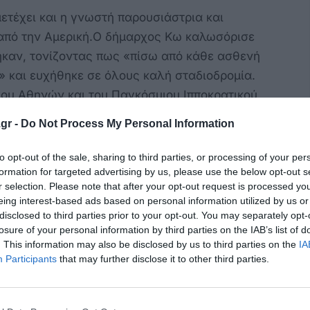
ετέχει και η γνωστή παρουσιάστρια και
 από την Αμερική.Ο δήμαρχος Κω καλωσόρισε
ηκαν, τονίζοντας πως «πίσω από κάθε ασθενή
 και ευχήθηκε σε όλους καλή σταδιοδρομία.
γου Αθηνών και του Παγκόσμιου Ιπποκρατικού
φρασε την ιδιαίτερη συγκίνησή του για την
gr -
Do Not Process My Personal Information
της Κω», επισημαίνοντας πως «ο Ιπποκράτης
κή και πολιτιστική μας κληρονομιά».
to opt-out of the sale, sharing to third parties, or processing of your per
συνεχίσει να εργάζεται προς αυτή την
formation for targeted advertising by us, please use the below opt-out s
r selection. Please note that after your opt-out request is processed y
ρχών και αξιών του Ιπποκράτη.Ο αντιπρόεδρος
eing interest-based ads based on personal information utilized by us or
θηγητής Στέφανος Γερουλάνος, μίλησε για την
disclosed to third parties prior to your opt-out. You may separately opt-
ράτης, σημειώνοντας πως «οι γιατροί σε
losure of your personal information by third parties on the IAB’s list of
. This information may also be disclosed by us to third parties on the
IA
να ορκίζονται στον όρκο του». Υπενθύμισε ότι
Participants
that may further disclose it to other third parties.
μόνο τον Όρκο, αλλά και πλήθος
σική του αρχή: «Να ωφελείς και τουλάχιστον
».