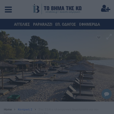
ΑΓΓΕΛΙΕΣ
PAPARAZZI
ΕΠ. ΟΔΗΓΟΣ
ΕΦΗΜΕΡΙΔΑ
Home
Κεντρική 2
Στις 22/6 η ηλεκτρονική δημοπρασία για την
παραχώρηση παραλιών στην Κω