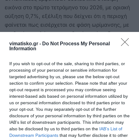
εικόνα στο πρώτο τετράμηνο του 2026, με οριακή
αύξηση 0,7%, εξέλιξη που δείχνει ότι η περιοχή
φαίνεται πως εισέρχεται σε φάση ωρίμανσης, με
αισθητά χαμηλότερους ρυθμούς ανάπτυξης
συγκριτικά με προηγούμενες χρονιές.
vimatisko.gr -
Do Not Process My Personal
Information
Ακολουθήστε το Euro2day.gr στο Google News!
If you wish to opt-out of the sale, sharing to third parties, or
Παρακολουθήστε τις εξελίξεις με την υπογραφη
processing of your personal or sensitive information for
εγκυρότητας του Euro2day.gr FOLLOW
targeted advertising by us, please use the below opt-out
USΑκολουθήστε τη σελίδα
section to confirm your selection. Please note that after your
opt-out request is processed you may continue seeing
του Euro2day.gr στο LinkedinΣτον αντίποδα,
interest-based ads based on personal information utilized by
τα Ιόνια Νησιά διατήρησαν θετική δυναμική,
us or personal information disclosed to third parties prior to
σημειώνοντας αύξηση 10% στις διεθνείς αφίξεις
your opt-out. You may separately opt-out of the further
disclosure of your personal information by third parties on the
το πρώτο τετράμηνο. Η Κέρκυρα αποτέλεσε τον
IAB’s list of downstream participants. This information may
βασικό μοχλό ανάπτυξης, με άνοδο 15,4%,
also be disclosed by us to third parties on the
IAB’s List of
στηριζόμενη κυρίως στη σταθερά ισχυρή
Downstream Participants
that may further disclose it to other