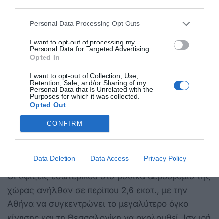
third parties.
βρετανική αγορά.
Personal Data Processing Opt Outs
Θετική ήταν και η εικόνα της Πελοποννήσου, η
οποία συνεχίζει να ενισχύει σταδιακά το
I want to opt-out of processing my
Personal Data for Targeted Advertising.
τουριστικό της αποτύπωμα.
Opted In
I want to opt-out of Collection, Use,
Retention, Sale, and/or Sharing of my
Personal Data that Is Unrelated with the
Purposes for which it was collected.
Το εσωτερικό
Opted Out
Την ίδια στιγμή, με βάση τα στοιχεία του ΙΝΣΕΤΕ, η
CONFIRM
κίνηση εσωτερικού διατήρησε θετικό πρόσημο στο
πρώτο τετράμηνο του 2026, επιβεβαιώνοντας τη
σταθερή ζήτηση για εγχώρια ταξίδια.
Data Deletion
Data Access
Privacy Policy
Οι αφίξεις εσωτερικού στα βασικά αεροδρόμια της
χώρας ανήλθαν σε περίπου 2,6 εκατ., με την
Αθήνα να συγκεντρώνει το μεγαλύτερο όγκο
κίνησης και τη Θεσσαλονίκη να ακολουθεί. Ισχυρή