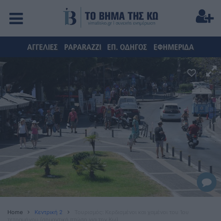
ΑΓΓΕΛΙΕΣ
PAPARAZZI
ΕΠ. ΟΔΗΓΟΣ
ΕΦΗΜΕΡΙΔΑ
Home
Κεντρική 2
Τουρισμός: Κερδισμένοι και χαμένοι του 1ου
τετραμήνου (σημαντική πτώση για την Κω)