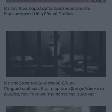
Με τον Κώο Χαράλαμπο Χριστοδούλου στο
Ευρωμπάσκετ U16 η Εθνική Παίδων
Mε απόφαση του Δικαστικού Σ/λιου
Πλημμελειοδικών Κω, το πρώτο «βραχιολάκι» στα
Δωδ/σα, που "ανοίγει την πόρτα της φυλακής"