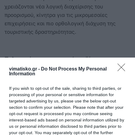
χρειάζονται νέα λογική διαχείρισης του
προορισμού, κίνητρα για τις μικρομεσαίες
επιχειρήσεις και πιο ορθολογική διάχυση της
τουριστικής δραστηριότητας.
Πολιτισμός ως τουριστικό προϊόν
Ιδιαίτερη βαρύτητα είχε η τοποθέτηση της
vimatisko.gr -
Do Not Process My Personal
Information
Ιωάννας Δρέττα για τη σχέση πολιτισμού και
τουρισμού. Όπως σημείωσε, η Ελλάδα έχει
If you wish to opt-out of the sale, sharing to third parties, or
επενδύσει σημαντικά σε πολιτιστικές υποδομές,
processing of your personal or sensitive information for
μέσα από ανακαινίσεις υφιστάμενων χώρων αλλά
targeted advertising by us, please use the below opt-out
section to confirm your selection. Please note that after your
και τη δημιουργία νέων. Ωστόσο, το ζητούμενο
opt-out request is processed you may continue seeing
παραμένει η μετάβαση από τον «πόρο» στο
interest-based ads based on personal information utilized by
«προϊόν».
us or personal information disclosed to third parties prior to
your opt-out. You may separately opt-out of the further