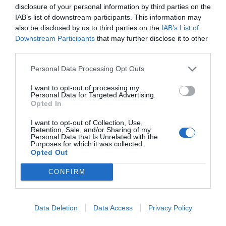
disclosure of your personal information by third parties on the
Με άλλα λόγια, το θέμα δεν είναι μόνο να
IAB’s list of downstream participants. This information may
υπάρχει πολιτιστικό απόθεμα, αλλά να
also be disclosed by us to third parties on the
IAB’s List of
ενσωματωθεί ουσιαστικά στο τουριστικό προϊόν
Downstream Participants
that may further disclose it to other
third parties.
της χώρας και να γίνει μέρος της εμπειρίας του
επισκέπτη. Η ίδια έδωσε στον ιδιωτικό τομέα
Personal Data Processing Opt Outs
σημαντικό ρόλο σε αυτή τη διαδικασία,
I want to opt-out of processing my
υποστηρίζοντας ότι πρέπει να αναπτυχθεί ένας
Personal Data for Targeted Advertising.
Opted In
νέος «κώδικας επικοινωνίας» ανάμεσα στον
πολιτισμό και στον τουρισμό.
I want to opt-out of Collection, Use,
Retention, Sale, and/or Sharing of my
Personal Data that Is Unrelated with the
Η κα Δρέττα στάθηκε και στη σχέση της ελληνικής
Purposes for which it was collected.
Opted Out
κοινωνίας με τα μουσεία, σημειώνοντας ότι αν οι
ίδιοι οι Έλληνες δεν επισκέπτονται τους
CONFIRM
πολιτιστικούς χώρους, δεν μπορεί να θεωρείται
αυτονόητο ότι θα το κάνουν οι ξένοι επισκέπτες.
Data Deletion
Data Access
Privacy Policy