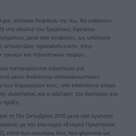
λφοί, κάτοικοι Κεφάλου της Κω, θα καθίσουν
25 στο εδώλιο του Τριμελούς Εφετείου
ργημάτων, μετά από αναβολές, ως υπόλογοι
ύς ιστοσελίδας «gamatotv.com», στην
 ταινιών και τηλεοπτικών σειρών.
φών κατηγορούνται ειδικότερα για
οινό μέσω διαδικτύου οπτικοακουστικών
α των δημιουργών τους, από επικίνδυνα άτομα
ής ιδιοκτησίας και ο αδελφός του δεύτερου για
ω πράξη.
ησε τη 13η Οκτωβρίου 2015 μετά από έγκληση
ταιρείας με την επωνυμία «Εταιρία Προστασίας
), κατά των ανωτέρω δύο, που φέρονται ως