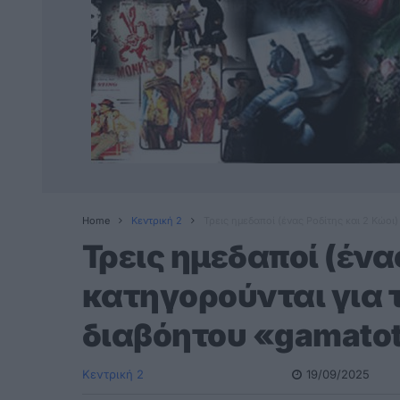
Home
Κεντρική 2
Τρεις ημεδαποί (ένας Ροδίτης και 2 Kώοι
Τρεις ημεδαποί (ένα
κατηγορούνται για τ
διαβόητου «gamato
Κεντρική 2
19/09/2025