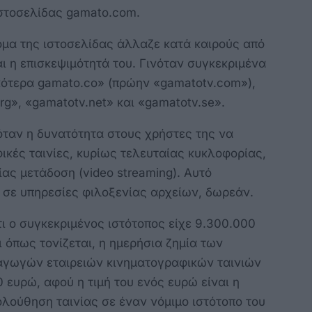
 ιστοσελίδας gamato.com.
ομα της ιστοσελίδας άλλαζε κατά καιρούς από
αι η επισκεψιμότητά του. Γινόταν συγκεκριμένα
ικότερα gamato.co» (πρώην «gamatotv.com»),
g», «gamatotv.net» και «gamatotv.se».
ταν η δυνατότητα στους χρήστες της να
κές ταινίες, κυρίως τελευταίας κυκλοφορίας,
ας μετάδοση (video streaming). Αυτό
 σε υπηρεσίες φιλοξενίας αρχείων, δωρεάν.
ι ο συγκεκριμένος ιστότοπος είχε 9.300.000
 όπως τονίζεται, η ημερήσια ζημία των
αγωγών εταιρειών κινηματογραφικών ταινιών
 ευρώ, αφού η τιμή του ενός ευρώ είναι η
λούθηση ταινίας σε έναν νόμιμο ιστότοπο του