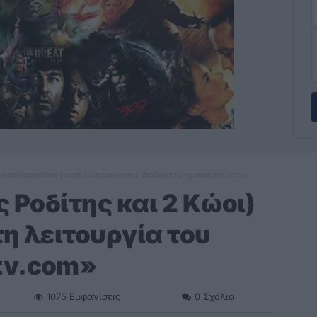
) κατηγορούνται για τη λειτουργία του διαβόητου «gamatotv.com»
ς Ροδίτης και 2 Kώοι)
η λειτουργία του
tv.com»
1075
Εμφανίσεις
0
Σχόλια