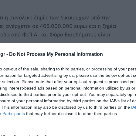
ότι η συνολική ζημία των δικαιούχων από την
ας ανέρχεται σε 465.000.000 ευρώ και η ζημία
οδα από Φ.Π.Α. και Φόρο Εισοδήματος είναι
gr -
Do Not Process My Personal Information
ος υπολόγισε εξάλλου τα έσοδα των
νιαία βάση στα 36.690 ευρώ περίπου.
to opt-out of the sale, sharing to third parties, or processing of your per
formation for targeted advertising by us, please use the below opt-out s
 οι αστυνομικοί;
r selection. Please note that after your opt-out request is processed y
eing interest-based ads based on personal information utilized by us or
ριστές έδιναν τη δυνατότητα στους επισκέπτες
disclosed to third parties prior to your opt-out. You may separately opt-
losure of your personal information by third parties on the IAB’s list of
 λειτουργία τους διάφορα ποσά σε λογαριασμό
. This information may also be disclosed by us to third parties on the
IA
νική Τράπεζα.
Participants
that may further disclose it to other third parties.
2χρονος κάτοικος της Κω αλλά και ο 28χρονος
α Περιορισμένης Ευθύνης στη Μεγάλη