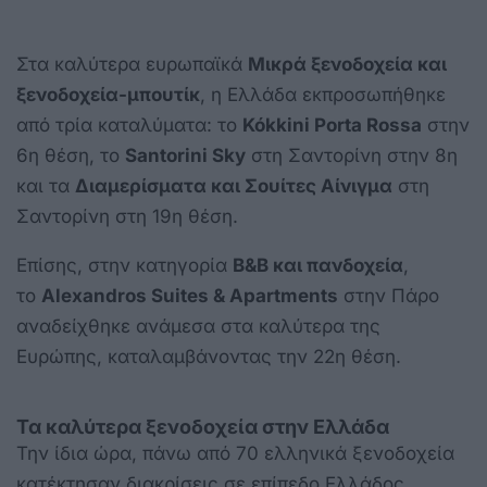
Στα καλύτερα ευρωπαϊκά
Μικρά ξενοδοχεία και
ξενοδοχεία-μπουτίκ
, η Ελλάδα εκπροσωπήθηκε
από τρία καταλύματα: το
Kókkini Porta Rossa
στην
6η θέση, το
Santorini Sky
στη Σαντορίνη στην 8η
και τα
Διαμερίσματα και Σουίτες Αίνιγμα
στη
Σαντορίνη στη 19η θέση.
Επίσης, στην κατηγορία
B&B και πανδοχεία
,
το
Alexandros Suites & Apartments
στην Πάρο
αναδείχθηκε ανάμεσα στα καλύτερα της
Ευρώπης, καταλαμβάνοντας την 22η θέση.
Τα καλύτερα ξενοδοχεία στην Ελλάδα
Την ίδια ώρα, πάνω από 70 ελληνικά ξενοδοχεία
κατέκτησαν διακρίσεις σε επίπεδο Ελλάδος.