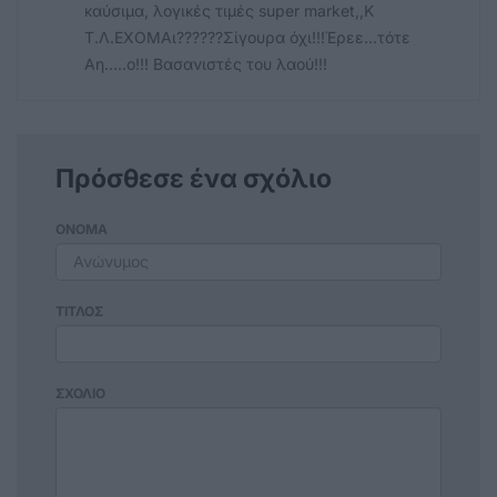
καύσιμα, λογικές τιμές super market,,K
T.Λ.ΕΧΟΜΑι??????Σίγουρα όχι!!!Έρεε...τότε
Αη.....ο!!! Βασανιστές του λαού!!!
Πρόσθεσε ένα σχόλιο
ΟΝΟΜΑ
ΤΙΤΛΟΣ
ΣΧΟΛΙΟ