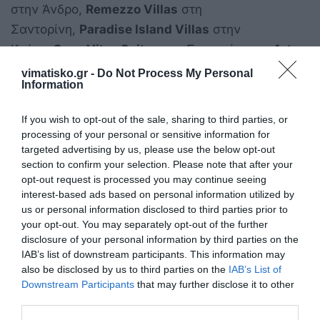
στην Άνδρο,
Remezzo Villas
στη
Σαντορίνη,
Paradise Island Villas
στην
Κρήτη,
Casa Vitae Suites
στη Σαντορίνη και
Art
Maisons Aspaki & Oia Castle
στη Σαντορίνη.
vimatisko.gr -
Do Not Process My Personal
Information
B&B και πανδοχεία στην Ελλάδα
If you wish to opt-out of the sale, sharing to third parties, or
Στην κατηγορία
B&B και πανδοχεία
, στην πρώτη
processing of your personal or sensitive information for
targeted advertising by us, please use the below opt-out
θέση βρέθηκε το
Alexandros Suites & Apartments
section to confirm your selection. Please note that after your
στην Πάρο, το οποίο κατέλαβε και την 22η θέση
opt-out request is processed you may continue seeing
στην ευρωπαϊκή κατάταξη.
interest-based ads based on personal information utilized by
us or personal information disclosed to third parties prior to
Ακολούθησαν τα
Cave Suites Milos
στη
your opt-out. You may separately opt-out of the further
disclosure of your personal information by third parties on the
Μήλο,
Pristine Hotel
στην Κέρκυρα,
Villa Athena
IAB’s list of downstream participants. This information may
Skiathos
στη Σκιάθο,
White Pearl Cavalieri
στη
also be disclosed by us to third parties on the
IAB’s List of
Σαντορίνη,
Almira Hotel
στη Σκιάθο,
Sofi Pension
Downstream Participants
that may further disclose it to other
third parties.
στη Νάξο,
Βίλα Κωνσταντίν
στη Μύκονο,
Istoria