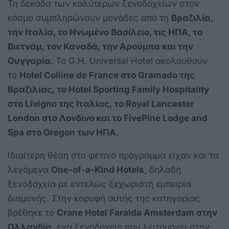
Τη δεκάδα των καλύτερων ξενοδοχείων στον
κόσμο συμπληρώνουν μονάδες από τη
Βραζιλία,
την Ιταλία, το Ηνωμένο Βασίλειο, τις ΗΠΑ, το
Βιετνάμ, τον Καναδά, την Αρούμπα και την
Ουγγαρία
. Το G.H. Universal Hotel ακολουθούν
το
Hotel Colline de France στο Gramado της
Βραζιλίας, το Hotel Sporting Family Hospitality
στο Livigno της Ιταλίας, το Royal Lancaster
London στο Λονδίνο και το FivePine Lodge and
Spa στο Oregon των ΗΠΑ.
Ιδιαίτερη θέση στο φετινό πρόγραμμα είχαν και τα
λεγόμενα
One-of-a-Kind Hotels
, δηλαδή
ξενοδοχεία με εντελώς ξεχωριστή εμπειρία
διαμονής. Στην κορυφή αυτής της κατηγορίας
βρέθηκε το
Crane Hotel Faralda Amsterdam στην
Ολλανδία
, ένα ξενοδοχείο που λειτουργεί στην