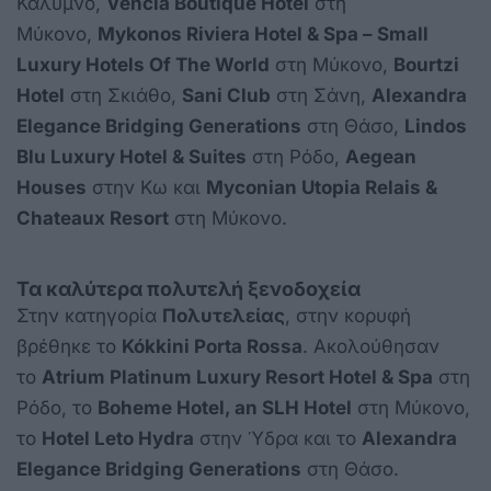
Κάλυμνο,
Vencia Boutique Hotel
στη
Μύκονο,
Mykonos Riviera Hotel & Spa – Small
Luxury Hotels Of The World
στη Μύκονο,
Bourtzi
Hotel
στη Σκιάθο,
Sani Club
στη Σάνη,
Alexandra
Elegance Bridging Generations
στη Θάσο,
Lindos
Blu Luxury Hotel & Suites
στη Ρόδο,
Aegean
Houses
στην Κω και
Myconian Utopia Relais &
Chateaux Resort
στη Μύκονο.
Τα καλύτερα πολυτελή ξενοδοχεία
Στην κατηγορία
Πολυτελείας
, στην κορυφή
βρέθηκε το
Kókkini Porta Rossa
. Ακολούθησαν
το
Atrium Platinum Luxury Resort Hotel & Spa
στη
Ρόδο, το
Boheme Hotel, an SLH Hotel
στη Μύκονο,
το
Hotel Leto Hydra
στην Ύδρα και το
Alexandra
Elegance Bridging Generations
στη Θάσο.