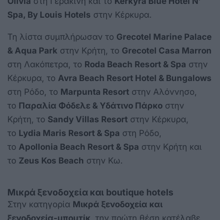
Olivia
στη Γερακινή και το
Kerkyra Blue Hotel N’
Spa, By Louis Hotels
στην Κέρκυρα.
Τη λίστα συμπλήρωσαν το
Grecotel Marine Palace
& Aqua Park
στην Κρήτη, το
Grecotel Casa Marron
στη Λακόπετρα, το
Roda Beach Resort & Spa
στην
Κέρκυρα, το
Avra Beach Resort Hotel & Bungalows
στη Ρόδο, το
Marpunta Resort
στην Αλόννησο,
το
Παραλία Φόδελε & Υδάτινο Πάρκο
στην
Κρήτη, το
Sandy Villas Resort
στην Κέρκυρα,
το
Lydia Maris Resort & Spa
στη Ρόδο,
το
Apollonia Beach Resort & Spa
στην Κρήτη και
το
Zeus Kos Beach
στην Κω.
Μικρά ξενοδοχεία και boutique hotels
Στην κατηγορία
Μικρά ξενοδοχεία και
ξενοδοχεία-μπουτίκ
, την πρώτη θέση κατέλαβε