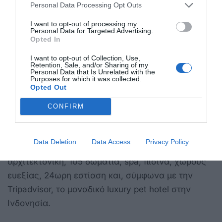
Hotel
στη Σαντορίνη,
Anixi Apartments
στην
Personal Data Processing Opt Outs
Κρήτη,
Sifnos House Rooms & Spa
στη
I want to opt-out of processing my
Σίφνο,
Κοντάρατος Studios & Διαμερίσματα
στην
Personal Data for Targeted Advertising.
Opted In
Πάρο,
Vallais Villa
στη Σαντορίνη,
Clio Hotel
στη
I want to opt-out of Collection, Use,
Ζάκυνθο και
Acropolis Stay
στην Αθήνα.
Retention, Sale, and/or Sharing of my
Personal Data that Is Unrelated with the
Purposes for which it was collected.
Opted Out
Τα καλύτερα ξενοδοχεία στον κόσμο
Σε διεθνές επίπεδο, ως κορυφαίο ξενοδοχείο στον
CONFIRM
κόσμο για το 2026 αναδείχθηκε το
G.H. Universal
Hotel στο Bandung της Ινδονησίας
, ένα
Data Deletion
Data Access
Privacy Policy
πεντάστερο ξενοδοχείο με αναγεννησιακή
αρχιτεκτονική, 105 δωμάτια, spa, πισίνα, χώρους
ευεξίας, 24ωρη εστίαση και, σύμφωνα με την
Tripadvisor, το μοναδικό luxury pet hotel στην
Ινδονησία.