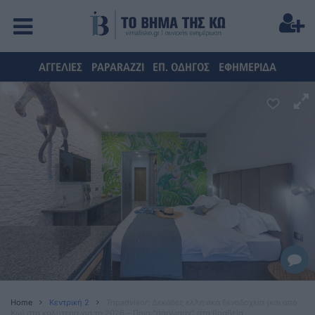
ΑΓΓΕΛΙΕΣ
PAPARAZZI
ΕΠ. ΟΔΗΓΟΣ
ΕΦΗΜΕΡΙΔΑ
Home
Κεντρική 2
Tripadvisor: Δεκάδες ελληνικά ξενοδοχεία (και από
Κω) στα καλύτερα για το 2026 – Ποια “σάρωσαν” στα βραβεία