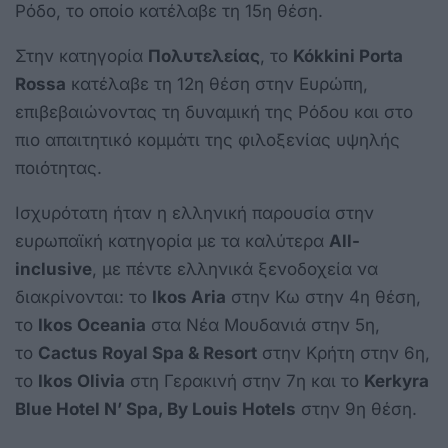
Ρόδο, το οποίο κατέλαβε τη 15η θέση.
Στην κατηγορία
Πολυτελείας
, το
Kókkini Porta
Rossa
κατέλαβε τη 12η θέση στην Ευρώπη,
επιβεβαιώνοντας τη δυναμική της Ρόδου και στο
πιο απαιτητικό κομμάτι της φιλοξενίας υψηλής
ποιότητας.
Ισχυρότατη ήταν η ελληνική παρουσία στην
ευρωπαϊκή κατηγορία με τα καλύτερα
All-
inclusive
, με πέντε ελληνικά ξενοδοχεία να
διακρίνονται: το
Ikos Aria
στην Κω στην 4η θέση,
το
Ikos Oceania
στα Νέα Μουδανιά στην 5η,
το
Cactus Royal Spa & Resort
στην Κρήτη στην 6η,
το
Ikos Olivia
στη Γερακινή στην 7η και το
Kerkyra
Blue Hotel N’ Spa, By Louis Hotels
στην 9η θέση.