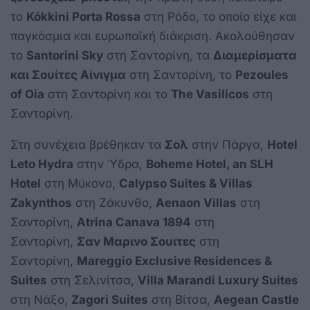
το
Kókkini Porta Rossa
στη Ρόδο, το οποίο είχε και
παγκόσμια και ευρωπαϊκή διάκριση. Ακολούθησαν
το
Santorini Sky
στη Σαντορίνη, τα
Διαμερίσματα
και Σουίτες Αίνιγμα
στη Σαντορίνη, το
Pezoules
of Oia
στη Σαντορίνη και το
The Vasilicos
στη
Σαντορίνη.
Στη συνέχεια βρέθηκαν τα
Σολ
στην Πάργα,
Hotel
Leto Hydra
στην Ύδρα,
Boheme Hotel, an SLH
Hotel
στη Μύκονο,
Calypso Suites & Villas
Zakynthos
στη Ζάκυνθο,
Aenaon Villas
στη
Σαντορίνη,
Atrina Canava 1894
στη
Σαντορίνη,
Σαν Μαρινο Σουιτες
στη
Σαντορίνη,
Mareggio Exclusive Residences &
Suites
στη Σελινίτσα,
Villa Marandi Luxury Suites
στη Νάξο,
Zagori Suites
στη Βίτσα,
Aegean Castle