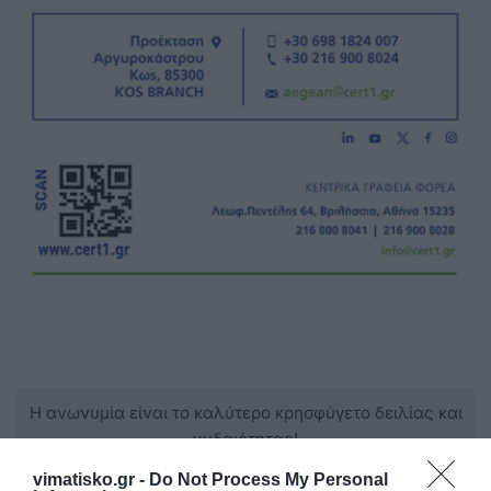
Η ανωνυμία είναι το καλύτερο κρησφύγετο δειλίας και
χυδαιότητας!
vimatisko.gr -
Do Not Process My Personal