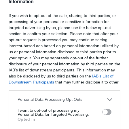
Information
Σχόλια 4
If you wish to opt-out of the sale, sharing to third parties, or
processing of your personal or sensitive information for
Ανώνυμος
targeted advertising by us, please use the below opt-out
27/06 - 09:15
section to confirm your selection. Please note that after your
opt-out request is processed you may continue seeing
απορια
interest-based ads based on personal information utilized by
γιατι δε βαζει η πυροσβεστικη προστιμο στο
us or personal information disclosed to third parties prior to
ακαθαριστο οικοπεδο;
your opt-out. You may separately opt-out of the further
disclosure of your personal information by third parties on the
IAB’s list of downstream participants. This information may
Ανώνυμος
also be disclosed by us to third parties on the
IAB’s List of
26/06 - 17:14
Downstream Participants
that may further disclose it to other
third parties.
Χμμμμ
Κυρία Ελβαν που πήγαν τα χρήματα ?
Personal Data Processing Opt Outs
I want to opt-out of processing my
TK18
Personal Data for Targeted Advertising.
26/06 - 09:18
Opted In