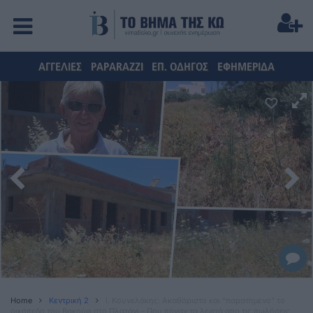
ΑΓΓΕΛΙΕΣ
PAPARAZZI
ΕΠ. ΟΔΗΓΟΣ
ΕΦΗΜΕΡΙΔΑ
Home
Κεντρική 2
Ι. Κουνελάκης: Ακαθάριστο και "παρατημενο" το
οικόπεδο του Βακούφ στο Πλατάνι - Που πήγαν τα λεφτά απο τις πωλήσεις