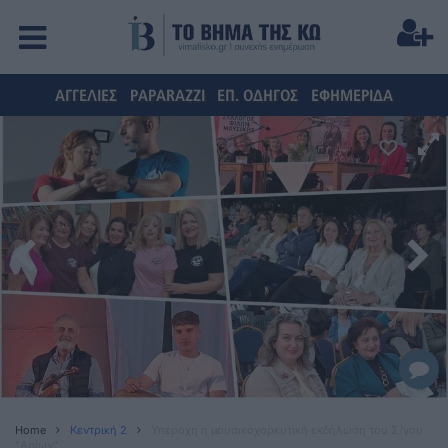
ΑΓΓΕΛΙΕΣ
PAPARAZZI
ΕΠ. ΟΔΗΓΟΣ
ΕΦΗΜΕΡΙΔΑ
Home
Κεντρική 2
Υπέροχη η μουσικοχορευτική εκδήλωση του Σ/γου
"Αρίων"