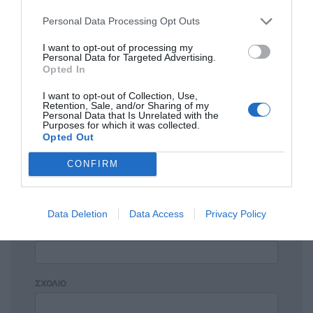
Η ανωνυμία είναι το καλύτερο κρησφύγετο δειλίας και
Personal Data Processing Opt Outs
χυδαιότητας!
I want to opt-out of processing my
Personal Data for Targeted Advertising.
Σχόλια 0
Opted In
I want to opt-out of Collection, Use,
Retention, Sale, and/or Sharing of my
Personal Data that Is Unrelated with the
Purposes for which it was collected.
Opted Out
Πρόσθεσε ένα σχόλιο
CONFIRM
ΟΝΟΜΑ
Data Deletion
Data Access
Privacy Policy
ΤΙΤΛΟΣ
ΣΧΟΛΙΟ