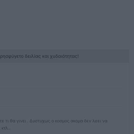
κρησφύγετο δειλίας και χυδαιότητας!
τε τι θα γινει . Δυστυχως ο κοσμος ακομα δεν λεει να
 κτλ..