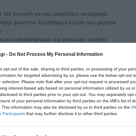
 τον λογιστή να του αποστείλει αντίγραφο
οποία φαινόταν ξεκάθαρα η κλήση που φέρεται
.
 στο υποκατάστημα της εταιρείας κινητής
ω, ενημερώνοντας τους υπευθύνους πως
gr -
Do Not Process My Personal Information
ποκλοπή.
ρονικά με το Τμήμα Ασφαλείας Πελατών της
to opt-out of the sale, sharing to third parties, or processing of your per
α Υποκλοπών της τράπεζας «Alpha Bank»,
formation for targeted advertising by us, please use the below opt-out s
ικονομικά του δεδομένα, καθώς ο ίδιος
r selection. Please note that after your opt-out request is processed y
eing interest-based ads based on personal information utilized by us or
επαγγελματικές συναλλαγές και τραπεζικές
disclosed to third parties prior to your opt-out. You may separately opt-
ής του απέτρεψε πιθανή οικονομική ζημία ή
losure of your personal information by third parties on the IAB’s list of
ν πληροφοριών.
. This information may also be disclosed by us to third parties on the
IA
Participants
that may further disclose it to other third parties.
 και η επιβεβαίωση της αλλοίωσης
ιήθηκε από την εταιρεία κινητής τηλεφωνίας,