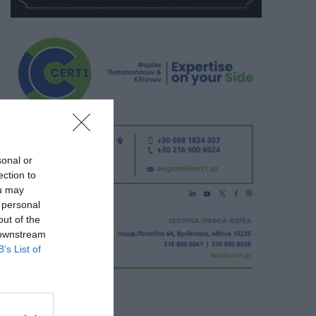
sonal or
ection to
ou may
 personal
out of the
 downstream
B’s List of