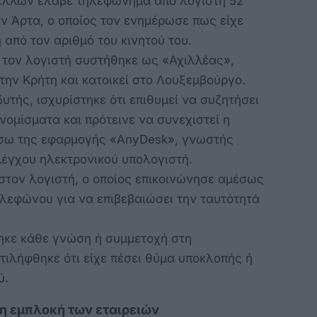
έλλων έλαβε τηλεφώνημα από λογιστή 52
ν Άρτα, ο οποίος τον ενημέρωσε πως είχε
από τον αριθμό του κινητού του.
τον λογιστή συστήθηκε ως «Αχιλλέας»,
ην Κρήτη και κατοικεί στο Λουξεμβούργο.
τής, ισχυρίστηκε ότι επιθυμεί να συζητήσει
ομίσματα και πρότεινε να συνεχιστεί η
μέσω της εφαρμογής «AnyDesk», γνωστής
έγχου ηλεκτρονικού υπολογιστή.
στον λογιστή, ο οποίος επικοινώνησε αμέσως
ηλεφώνου για να επιβεβαιώσει την ταυτότητά
ηκε κάθε γνώση ή συμμετοχή στη
τιλήφθηκε ότι είχε πέσει θύμα υποκλοπής ή
ύ.
 η εμπλοκή των εταιρειών