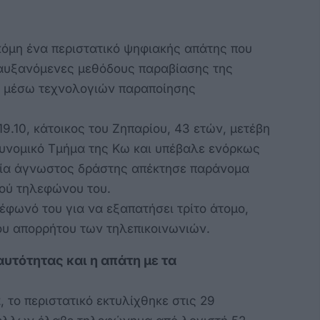
όμη ένα περιστατικό ψηφιακής απάτης που
 αυξανόμενες μεθόδους παραβίασης της
 μέσω τεχνολογιών παραποίησης
9.10, κάτοικος του Ζηπαρίου, 43 ετών, μετέβη
νομικό Τμήμα της Κω και υπέβαλε ενόρκως
οία άγνωστος δράστης απέκτησε παράνομα
τού τηλεφώνου του.
έφωνό του για να εξαπατήσει τρίτο άτομο,
ου απορρήτου των τηλεπικοινωνιών.
υτότητας και η απάτη με τα
το περιστατικό εκτυλίχθηκε στις 29