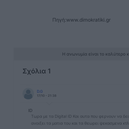
Πηγή:www.dimokratiki.gr
Η ανωνυμία είναι το καλύτερο 
Σχόλια 1
D.G
17/10 - 21:38
ID
Tωρα με τα Digital ID Και αυτα που φερνουν να δει
ανοιξει τα ματια του και τα θεωρει ψεκασμενα κτλ