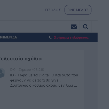
ΕΙΣΟΔΟΣ
ΓΙΝΕ ΜΕΛΟΣ
ΕΦΗΜΕΡΙΔΑ
Χρήσιμα τηλέφωνα
Τελευταία σχόλια
D.G : Σήμερα (08:26)
ID
-
Tωρα με τα Digital ID Και αυτα που
φερνουν να δειτε τι θα γινει .
Δυστυχως ο κοσμος ακομα δεν λεει να
ανοιξει τα ματια του και τα θεωρει
ψεκασμενα κτλ κτλ..