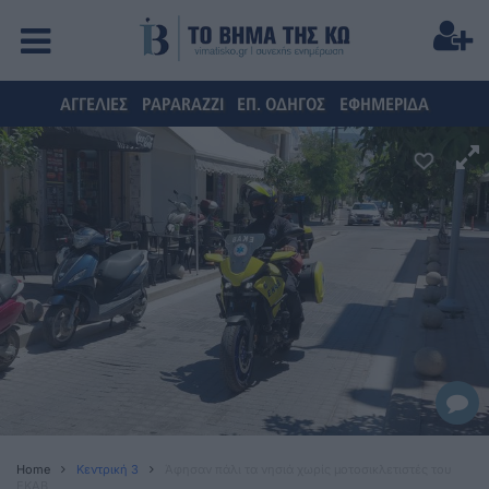
ΑΓΓΕΛΙΕΣ
PAPARAZZI
ΕΠ. ΟΔΗΓΟΣ
ΕΦΗΜΕΡΙΔΑ
Home
Κεντρική 3
Άφησαν πάλι τα νησιά χωρίς μοτοσικλετιστές του
ΕΚΑΒ