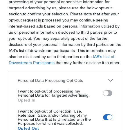
processing of your personal or sensitive information for
Ασφενδιού
targeted advertising by us, please use the below opt-out
03/09 - 19:41
section to confirm your selection. Please note that after your
opt-out request is processed you may continue seeing
Πατριωτης
interest-based ads based on personal information utilized by
Μαύρο θα φάνε όταν έρθει η ώρα τους
us or personal information disclosed to third parties prior to
Καραγκιόζηδες
your opt-out. You may separately opt-out of the further
disclosure of your personal information by third parties on the
IAB’s list of downstream participants. This information may
Ανώνυμος
also be disclosed by us to third parties on the
IAB’s List of
03/09 - 19:36
Downstream Participants
that may further disclose it to other
third parties.
Τα ιδια και τα ιδια
Δυστυχως σ αυτην την Χωρα καποιοι
Personal Data Processing Opt Outs
αποφασιζουν γι εμας χωρις εμας . Η
πολυτιμη και αμεση βοηθεια των
I want to opt-out of processing my
Personal Data for Targeted Advertising.
μοτοσυκλετων του ΕΚΑΚ ειναι παρελθον
Opted In
για μας και σε λιγο θα βλεπουμε παλι
I want to opt-out of Collection, Use,
περιστατικα να μετακινουνται με φορτηγα κ
Retention, Sale, and/or Sharing of my
ιχ θα βλεπουμε παλι τα θυματα αβοηθητα
Personal Data that Is Unrelated with the
Purposes for which it was collected.
στον δρομο να περιμενουν ωρες να τους
Opted Out