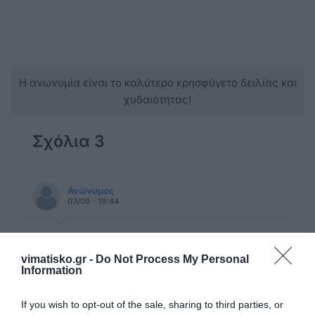
Η ανωνυμία είναι το καλύτερο κρησφύγετο δειλίας και
χυδαιότητας!
Σχόλια 3
Ανώνυμος
03/09 - 19:44
.
ΟΙ ΜΟΤΟΣΥΚΛΕΤΙΣΤΕς ΔΕΝ ΕΙΝΑΙ
vimatisko.gr -
Do Not Process My Personal
ΛΥΣΗ!!!!!!! ΤΑ ΝΟΣΟΚΟΜΕΙΑ ΕΙΝΑΙ ΟΙ
Information
ΛΥΣΟΙ ....ελληναραδεσ χα να σασ δουμε
If you wish to opt-out of the sale, sharing to third parties, or