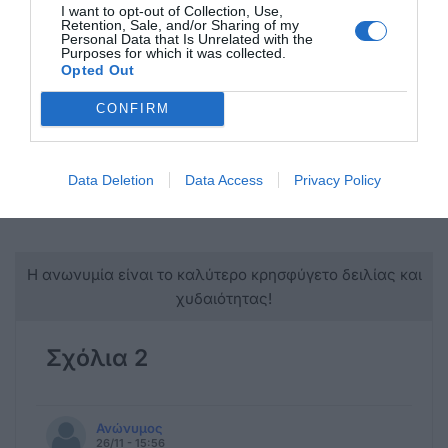
«κυνικό, αλλά πραγματικό». Υπογράμμισε ότι
I want to opt-out of Collection, Use,
Retention, Sale, and/or Sharing of my
τέτοιου είδους μαρτυρίες έχουν πολιτική αξία,
Personal Data that Is Unrelated with the
Purposes for which it was collected.
ανεξαρτήτως κομματικής τοποθέτησης.
Opted Out
CONFIRM
rodiaki.gr
Data Deletion
Data Access
Privacy Policy
Η ανωνυμία είναι το καλύτερο κρησφύγετο δειλίας και
χυδαιότητας!
Σχόλια 2
Ανώνυμος
26/11 - 15:56