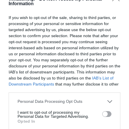
Για το Ακτινοθεραπευτικό Κέντρο στο Γενικό
Information
Νοσοκομείο Ρόδου, ο κ. Γεωργιάδης δήλωσε ότι το
έργο είναι εντός χρονοδιαγράμματος και θα έχει
If you wish to opt-out of the sale, sharing to third parties, or
processing of your personal or sensitive information for
αποπερατωθεί από την Περιφέρεια Νοτίου Αιγαίου
targeted advertising by us, please use the below opt-out
σε 2 με 2,5 χρόνια. Ο υπουργός Υγείας τόνισε
section to confirm your selection. Please note that after your
μάλιστα ότι το Ακτινοθεραπευτικό θα έχει τον
opt-out request is processed you may continue seeing
interest-based ads based on personal information utilized by
καλύτερο και πλέον σύγχρονο γραμμικό
us or personal information disclosed to third parties prior to
επιταχυντή στην Ελλάδα που δεν υπάρχει
your opt-out. You may separately opt-out of the further
αντίστοιχος σε άλλο Νοσοκομείο της χώρας.
disclosure of your personal information by third parties on the
IAB’s list of downstream participants. This information may
also be disclosed by us to third parties on the
IAB’s List of
Σχόλιο για την “Ιθάκη” του Αλέξη Τσίπρα
Downstream Participants
that may further disclose it to other
third parties.
Τέλος, σε ερώτηση της Ρένας Παυλάκη για το
βιβλίο «Ιθάκη», ο Υπουργός σχολίασε ότι το
Personal Data Processing Opt Outs
ενδιαφέρει ιδιαίτερα το κεφάλαιο για τη συνομιλία
I want to opt-out of processing my
του πρώην Πρωθυπουργού με τον Βλαντίμιρ
Personal Data for Targeted Advertising.
Opted In
Πούτιν, χαρακτηρίζοντάς το «συγκλονιστικό» και