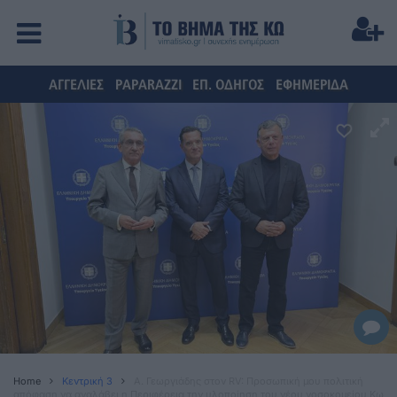
ΑΓΓΕΛΙΕΣ
PAPARAZZI
ΕΠ. ΟΔΗΓΟΣ
ΕΦΗΜΕΡΙΔΑ
Home
Κεντρική 3
Α. Γεωργιάδης στον RV: Προσωπική μου πολιτική
απόφαση να αναλάβει η Περιφέρεια την υλοποίηση του νέου νοσοκομείου Κω