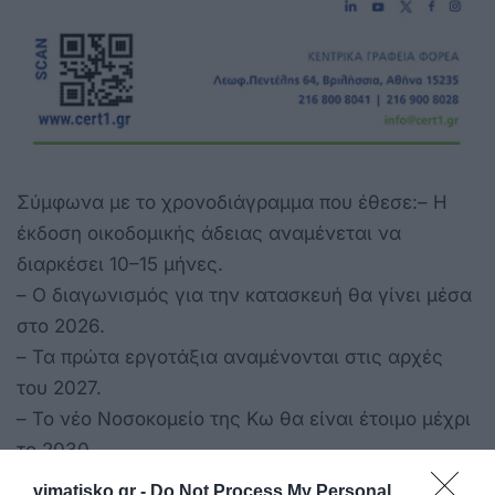
Σύμφωνα με το χρονοδιάγραμμα που έθεσε:– Η
έκδοση οικοδομικής άδειας αναμένεται να
διαρκέσει 10–15 μήνες.
– Ο διαγωνισμός για την κατασκευή θα γίνει μέσα
στο 2026.
– Τα πρώτα εργοτάξια αναμένονται στις αρχές
του 2027.
– Το νέο Νοσοκομείο της Κω θα είναι έτοιμο μέχρι
το 2030.
vimatisko.gr -
Do Not Process My Personal