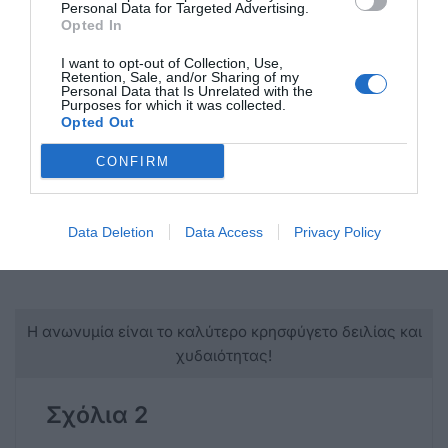
Personal Data for Targeted Advertising.
δημιουργούν οι άνωθεν ρυθμίσεις προβλέπονται
Opted In
και πάντα υπάρχουν εναλλακτικές λύσεις. Αρκεί
I want to opt-out of Collection, Use,
να υπαρχει υπευθυνότητα και ευθιξία. .
Retention, Sale, and/or Sharing of my
Personal Data that Is Unrelated with the
Purposes for which it was collected.
Opted Out
CONFIRM
Απρίλιος 2025
Δημητρης Μυλωνας πολ. μηχ.
Data Deletion
Data Access
Privacy Policy
Η ανωνυμία είναι το καλύτερο κρησφύγετο δειλίας και
χυδαιότητας!
Σχόλια 2