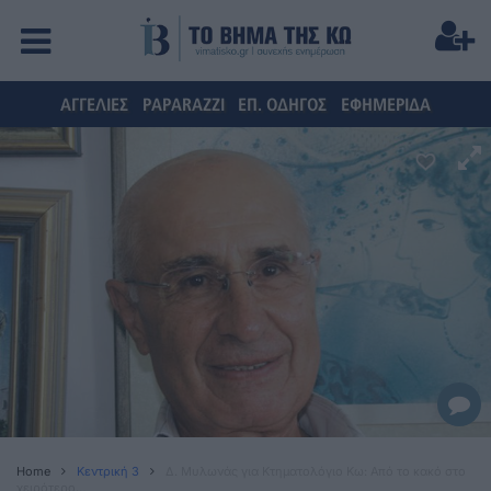
ΑΓΓΕΛΙΕΣ
PAPARAZZI
ΕΠ. ΟΔΗΓΟΣ
ΕΦΗΜΕΡΙΔΑ
Home
Κεντρική 3
Δ. Μυλωνάς για Κτηματολόγιο Κω: Από το κακό στο
χειρότερο…