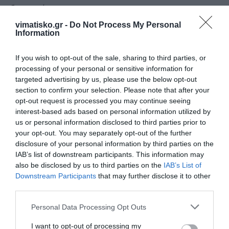
ιδιοκτησίας μου
vimatisko.gr -
Do Not Process My Personal
Αυτή η διαδικασία λέγεται εκσυγχρονισμός;
Information
Μήπως συνιστά βήμα αποκέντρωσης και
If you wish to opt-out of the sale, sharing to third parties, or
διευκόλυνσης2 του πολίτη; Μα τότε που θα
processing of your personal or sensitive information for
εντάξουμε την χρονική καθυστέρηση, το
targeted advertising by us, please use the below opt-out
οικονομικό βάρος, τον αποκλεισμό της
section to confirm your selection. Please note that after your
opt-out request is processed you may continue seeing
αποκλειστικής ηλεκτρονικής επικοινωνίας; Τελικά
interest-based ads based on personal information utilized by
η νέα πρόσθετη ταλαιπωρία και υποτίμηση του
us or personal information disclosed to third parties prior to
Κώου πολίτη ποιος θα την χρεωθεί;
your opt-out. You may separately opt-out of the further
disclosure of your personal information by third parties on the
Συμπέρασμα: ‘’καλά να πάθουμε’’ γιατί παρά και
IAB’s list of downstream participants. This information may
also be disclosed by us to third parties on the
IAB’s List of
τις αντιδράσεις για όσα παράλογα γίνονται άλλα
Downstream Participants
that may further disclose it to other
και αυτά που θα δούμε στην συνέχεια, αφού οι
third parties.
εκλεγμένοι υπεύθυνοι αντιπρόσωποι μας
Personal Data Processing Opt Outs
επιβραβεύονται στις διαδοχικές εκλογές με
ελαφρά την συνείδηση μας. Τα προβλήματα που
I want to opt-out of processing my