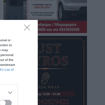
sonal or
ection to
ou may
 personal
out of the
 downstream
B’s List of