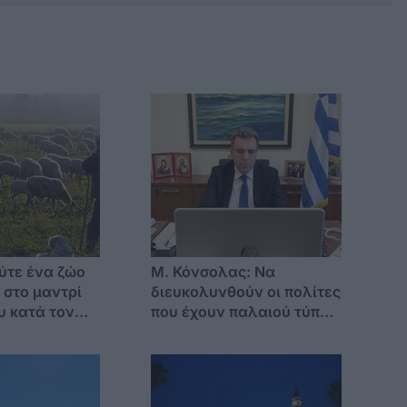
ύτε ένα ζώο
Μ. Κόνσολας: Να
 στο μαντρί
διευκολυνθούν οι πολίτες
υ κατά τον
που έχουν παλαιού τύπου
νελήφθη και ο
ταυτότητες σε ισχύ στην
 με λειψά
έκδοση διαβατηρίου
α