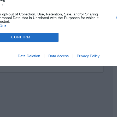
In
o opt-out of Collection, Use, Retention, Sale, and/or Sharing
ersonal Data that Is Unrelated with the Purposes for which it
lected.
Out
CONFIRM
Data Deletion
Data Access
Privacy Policy