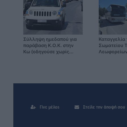
Σύλληψη ημεδαπού για
Καταγγελία 
παράβαση Κ.Ο.Κ. στην
Σωματείου Τ
Κω (οδηγούσε χωρίς
Λεωφορείων
δίπλωμα και χωρίς
Εισαγγελέα 
πινακίδες)
επικίνδυνο 
δρόμο στην
Γίνε μέλος
Στείλε την άποψή σου