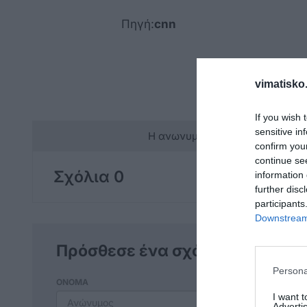
Πηγή:
cnn
vimatisko.
If you wish 
sensitive in
Η ανωνυμία είναι το καλύτερο 
confirm you
continue se
Σχόλια 0
information 
further disc
participants
Downstream 
Πρόσθεσε ένα σχόλιο
Persona
ΟΝΟΜΑ
I want 
Advertis