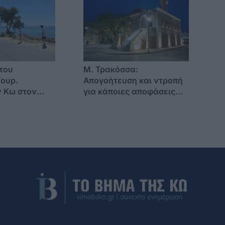
του
Μ. Τρακόσσα:
ουρ.
Απογοήτευση και ντροπή
 Κω στον
για κάποιες αποφάσεις
για τον
που παίρνονται στο νησί
παραλιακό
μας
 Καρδάμαινα