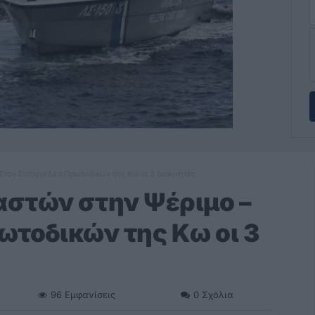
Στον Εισαγγελέα Πρωτοδικών της Κω οι 3 διακινητές
αστών στην Ψέριμο –
ωτοδικών της Κω οι 3
96
Εμφανίσεις
0
Σχόλια