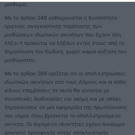
μίσθωμα.
Με το άρθρο 248 καθιερώνεται η δυνατότητα
τριετούς αναγκαστικής παράτασης των
μισθώσεων ιδιωτικών ακινήτων που έχουν ήδη
λήξει ή πρόκειται να λήξουν εντός έτους από τη
δημοσίευση του Κώδικα, χωρίς καμιά αύξηση του
μισθώματος.
Με το άρθρο 289 ορίζεται ότι οι απαλλοτριώσεις
ιδιωτικών ακινήτων από τους Δήμους και οι κάθε
είδους επεμβάσεις σε αυτά θα γίνονται με
συνοπτικές διαδικασίες και ακόμη και με απλές
δημοσιεύσεις σε μιά εφημερίδα της πρωτεύουσας
του νομού όπου βρίσκεται το απαλλοτριούμενο
ακίνητο. Οι θιγόμενοι ιδιοκτήτες έχουν δικαίωμα
άσκησης προσφυγής εντός αποκλειστικής