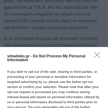
χωρίς να διαθέτουν ηλεκτρική εγκατάσταση θα
χρεώνονται με Τ.Κ.Φ. που θα υπολογίζεται από
την οικονομική υπηρεσία του δήμου στο ένα
δέκατο (1/10) εκείνου που θα όφειλαν κανονικά
εάν διέθεταν παροχή ηλεκτρικού ρεύματος.
γ) Οι στεγασμένοι χώροι με ηλεκτρική σύνδεση
που χρησιμοποιούν ελάχιστο ρεύμα για λόγους
ασφαλείας, θα χρεώνονται με το ένα δέκατο (1/10)
vimatisko.gr -
Do Not Process My Personal
του Τ.Κ.Φ. που θα πλήρωναν κανονικά.
Information
Με το άρθρο 162 η παραγραφή των οικονομικών
If you wish to opt-out of the sale, sharing to third parties, or
απαιτήσεων των δήμων επεκτείνεται σε διάστημα
processing of your personal or sensitive information for
targeted advertising by us, please use the below opt-out
5 + 5 = 10 ετών ενώ καθιερώνεται το ουσιαστικά
section to confirm your selection. Please note that after your
απαράγραπτο των απαιτήσεών τους (…από τη
opt-out request is processed you may continue seeing
γένεση της υποχρέωσής τους) εναντίον όσων
interest-based ads based on personal information utilized by
us or personal information disclosed to third parties prior to
ιδιοκτητών ακινήτων για οποιοδήποτε λόγο
your opt-out. You may separately opt-out of the further