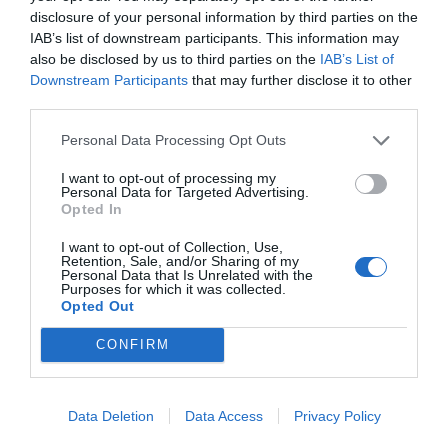
(άγνοια, ασθένεια, απουσία στο εξωτερικό κλπ.)
disclosure of your personal information by third parties on the
δεν υπέβαλαν δήλωση, ή ο Δήμος θεωρεί ότι τα
IAB’s list of downstream participants. This information may
also be disclosed by us to third parties on the
IAB’s List of
δηλωθέντα στοιχεία ήταν ελλιπή.
Downstream Participants
that may further disclose it to other
third parties.
Με το άρθρο 199 παρ. 3 καθιερώνονται πολυετείς
αναγκαστικές δεσμεύσεις (12 + 12 = 24 έτη) των
Personal Data Processing Opt Outs
ιδιωτικών ακινήτων που μισθώνουν οι Δήμοι, οι
I want to opt-out of processing my
οποίες με την παράγραφο 6 του ίδιου άρθρου
Personal Data for Targeted Advertising.
Opted In
μπορούν να παραταθούν περαιτέρω έως και για
I want to opt-out of Collection, Use,
διπλάσιο χρόνο από τον αρχικά προβλεπόμενο
Retention, Sale, and/or Sharing of my
Personal Data that Is Unrelated with the
(δηλαδή έως και 36 ή 48 έτη;).
Purposes for which it was collected.
Opted Out
Με το ίδιο άρθρο 199 παρ. 5. αν ο Δήμος
CONFIRM
παραμένει στο μισθωμένο ακίνητο μετά τη λήξη
της μίσθωσης παρά τη θέληση του ιδιοκτήτη, αυτό
θεωρείται ως σιωπηρά παράταση της μίσθωσης η
Data Deletion
Data Access
Privacy Policy
οποία θα συνεχίζεται αναγκαστικά και με το ίδιο