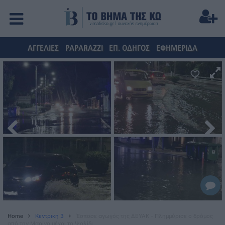
ΑΓΓΕΛΙΕΣ
PAPARAZZI
ΕΠ. ΟΔΗΓΟΣ
ΕΦΗΜΕΡΙΔΑ
Home
Κεντρική 3
Έσπασε αγωγός της ΔΕΥΑΚ - Πλημμύρισε ο δρόμος
από την Μαρίνα μέχρι το Ψαλίδι