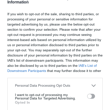
Information
αυτό σημαίνει προχειροδουλειά από την
ΔΕΥΑΚ; Δηλαδή εντάξει καί για όλα τα
If you wish to opt-out of the sale, sharing to third parties, or
αλλά στραβά φταίει η ΔΕΥΑΚ;; Ήμαρτον
processing of your personal or sensitive information for
δηλαδή όλο γκρίνια
targeted advertising by us, please use the below opt-out
section to confirm your selection. Please note that after your
opt-out request is processed you may continue seeing
Ανώνυμος
21/11 - 22:07
interest-based ads based on personal information utilized by
us or personal information disclosed to third parties prior to
your opt-out. You may separately opt-out of the further
καπως ετσι βγαινουν τα AirBNB
disclosure of your personal information by third parties on the
Για οσους σκεφτονται ακομα στην ΚΩ οι
IAB’s list of downstream participants. This information may
βλαβες ειναι περιπου στις 200 κατ ετος
also be disclosed by us to third parties on the
IAB’s List of
οταν ο μεσος ορος πανελλαδικα ειναι στις
Downstream Participants
that may further disclose it to other
30 μεσο ορο Τι σημαινει αυτο? Καθε μια
third parties.
βλαβη ειναι μια απευθειας αναθεση απο
Personal Data Processing Opt Outs
15000 ευρω εως 60000 ευρω Καπως ετσι
φτιαχνονται περιουσιες και συνειδησεις
I want to opt-out of processing my
που εξαγοραζονται
Personal Data for Targeted Advertising.
Opted In