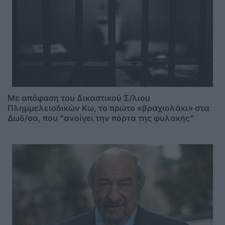
Mε απόφαση του Δικαστικού Σ/λιου
Πλημμελειοδικών Κω, το πρώτο «βραχιολάκι» στα
Δωδ/σα, που "ανοίγει την πόρτα της φυλακής"