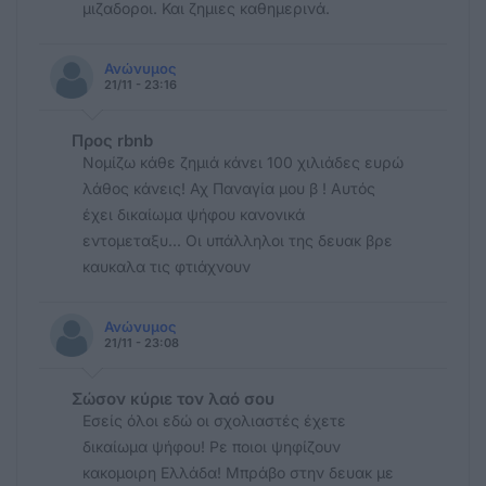
μιζαδοροι. Και ζημιες καθημερινά.
Ανώνυμος
21/11 - 23:16
Προς rbnb
Νομίζω κάθε ζημιά κάνει 100 χιλιάδες ευρώ
λάθος κάνεις! Αχ Παναγία μου β ! Αυτός
έχει δικαίωμα ψήφου κανονικά
εντομεταξυ... Οι υπάλληλοι της δευακ βρε
καυκαλα τις φτιάχνουν
Ανώνυμος
21/11 - 23:08
Σώσον κύριε τον λαό σου
Εσείς όλοι εδώ οι σχολιαστές έχετε
δικαίωμα ψήφου! Ρε ποιοι ψηφίζουν
κακομοιρη Ελλάδα! Μπράβο στην δευακ με