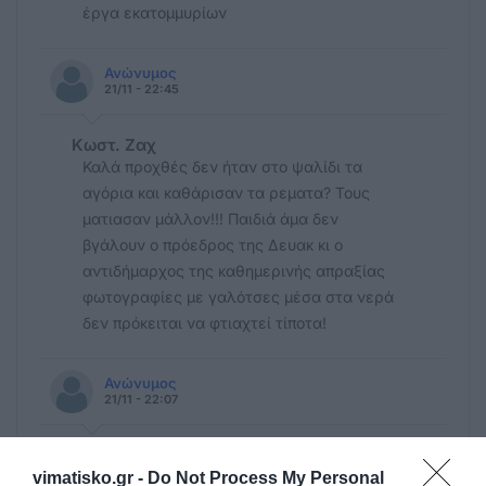
έργα εκατομμυρίων
Ανώνυμος
21/11 - 22:45
Κωστ. Ζαχ
Καλά προχθές δεν ήταν στο ψαλίδι τα
αγόρια και καθάρισαν τα ρεματα? Τους
ματιασαν μάλλον!!! Παιδιά άμα δεν
βγάλουν ο πρόεδρος της Δευακ κι ο
αντιδήμαρχος της καθημερινής απραξίας
φωτογραφίες με γαλότσες μέσα στα νερά
δεν πρόκειται να φτιαχτεί τίποτα!
Ανώνυμος
21/11 - 22:07
Ότι φταίει δευακ;;
Ρε χαλαρώστε λιγάκι ένας αγωγός έσπασε
vimatisko.gr -
Do Not Process My Personal