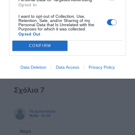
«πονοκέφαλος».
Opted In
Πηγή:
powergame.gr
I want to opt-out of Collection, Use,
Retention, Sale, and/or Sharing of my
Personal Data that Is Unrelated with the
Purposes for which it was collected.
Opted Out
CONFIRM
Η ανωνυμία είναι το καλύτερο κρησφύγετο δειλίας και
Data Deletion
Data Access
Privacy Policy
χυδαιότητας!
Σχόλια 7
Το αυτονόητο
16/08 - 15:26
Νερό