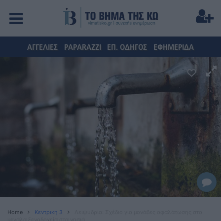
ΑΓΓΕΛΙΕΣ
PAPARAZZI
ΕΠ. ΟΔΗΓΟΣ
ΕΦΗΜΕΡΙΔΑ
Home
Κεντρική 3
Λειψυδρία: Σχέδιο για μονάδες αφαλάτωσης στα
μεγάλα ξενοδοχεία στα νησιά