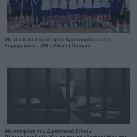
Με τον Κώο Χαράλαμπο Χριστοδούλου στο
Ευρωμπάσκετ U16 η Εθνική Παίδων
Mε απόφαση του Δικαστικού Σ/λιου
Πλημμελειοδικών Κω, το πρώτο «βραχιολάκι» στα