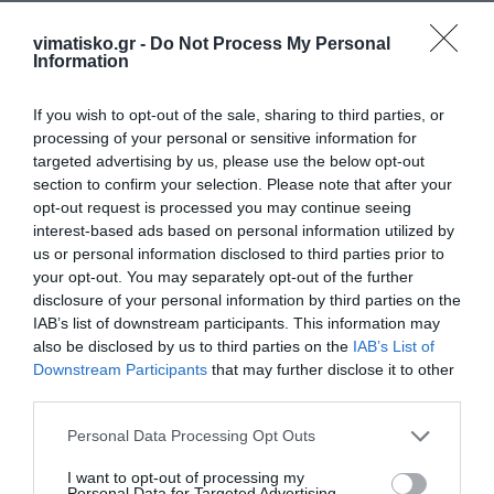
-όπως το Καστελλόριζο, η Κίμωλος, οι Λειψοί και,
vimatisko.gr -
Do Not Process My Personal
πρόσφατα, η Άνδρος (Μπατσί)- το υπουργείο
Information
Νησιωτικής Πολιτικής λειτούργησε ως
αναθέτουσα αρχή, «τρέχοντας» κεντρικά τις
If you wish to opt-out of the sale, sharing to third parties, or
processing of your personal or sensitive information for
διαδικασίες. Παράλληλα, ενεργοποιήθηκε fast
targeted advertising by us, please use the below opt-out
track σχήμα προσωρινών αδειοδοτήσεων διετούς
section to confirm your selection. Please note that after your
διάρκειας, που επέτρεψε την εγκατάσταση/
opt-out request is processed you may continue seeing
interest-based ads based on personal information utilized by
λειτουργία δεκάδων μονάδων, οι οποίες, με βάση
us or personal information disclosed to third parties prior to
το ισχύον πλαίσιο, δεν θα είχαν προχωρήσει
your opt-out. You may separately opt-out of the further
εγκαίρως. Η συνεισφορά του μηχανισμού
disclosure of your personal information by third parties on the
IAB’s list of downstream participants. This information may
αποτιμάται σε ισοδύναμο περίπου 17.000 κυβικών
also be disclosed by us to third parties on the
IAB’s List of
μέτρων την ημέρα, ενίσχυση κρίσιμη για την αιχμή
Downstream Participants
that may further disclose it to other
της ζήτησης.
third parties.
Personal Data Processing Opt Outs
Το ενεργειακό κόστος των μονάδων αφαλάτωσης
καταγράφεται ως ο δεύτερος μεγάλος
I want to opt-out of processing my
Personal Data for Targeted Advertising.