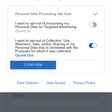
Ανώνυμος
third parties.
17/11 - 09:22
Personal Data Processing Opt Outs
ΓΕΛΟΙΟΙ
Με επιτυχια το Νησιωτικο - κρητικο -
I want to opt-out of processing my
Personal Data for Targeted Advertising.
αλβανικο Γλεντι !χρηματα να μαζευοντε και
Opted In
οποιος θελει ας ερθη και οπως θελουμε το
ονομαζουμε το γλεντι
I want to opt-out of Collection, Use,
Retention, Sale, and/or Sharing of my
Personal Data that Is Unrelated with the
Purposes for which it was collected.
Opted Out
Πρόσθεσε ένα σχόλιο
CONFIRM
ΟΝΟΜΑ
Data Deletion
Data Access
Privacy Policy
ΤΙΤΛΟΣ