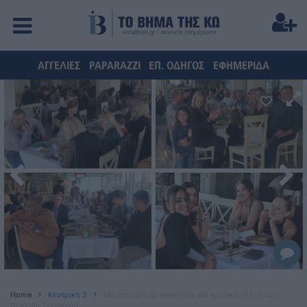
ΑΓΓΕΛΙΕΣ
PAPARAZZI
ΕΠ. ΟΔΗΓΟΣ
ΕΦΗΜΕΡΙΔΑ
Home
Κεντρική 3
Με επιτυχία το νησιώτικο και κρητικό γλέντι του
Λυκείου Ζηπαρίου