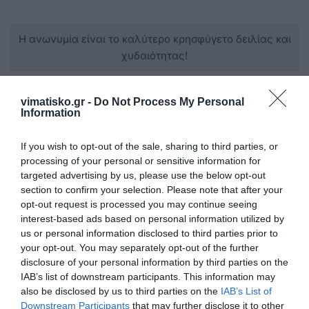
Η ανωνυμία είναι το καλύτερο κρησφύγετο δειλίας και
χυδαιότητας!
Σχόλια 2
vimatisko.gr -
Do Not Process My Personal
Information
Έλληνας
If you wish to opt-out of the sale, sharing to third parties, or
17/11 - 15:54
processing of your personal or sensitive information for
targeted advertising by us, please use the below opt-out
section to confirm your selection. Please note that after your
Γλεντι
opt-out request is processed you may continue seeing
Φίλε ανώνυμε, βγες από την σπηλιά σου
interest-based ads based on personal information utilized by
και σταμάτα να φοβάσαι σκιές. Στο γλέντι
us or personal information disclosed to third parties prior to
δεν πάνε οι Έλληνες ή οι Αλβανοί, πάνε
your opt-out. You may separately opt-out of the further
όσοι μπορούν να πληρώσουν. Μάθε
disclosure of your personal information by third parties on the
μπαλίτσα τώρα σου λέω
IAB’s list of downstream participants. This information may
also be disclosed by us to third parties on the
IAB’s List of
Downstream Participants
that may further disclose it to other