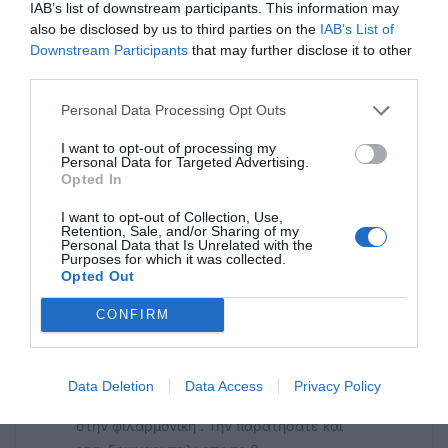
IAB’s list of downstream participants. This information may
προσωπικές διαφορές. Δεν σεβάστηκαν
also be disclosed by us to third parties on the
IAB’s List of
ούτε την ιστορία, σαν να διαγράφηκε ό,τι
Downstream Participants
that may further disclose it to other
χτίστηκε με κόπο και αγάπη
third parties.
Personal Data Processing Opt Outs
Ξ
29/10 - 12:02
I want to opt-out of processing my
Personal Data for Targeted Advertising.
Opted In
ΤΙ ΕΟΡΤΑΖΟΥΜΕ ΤΗΝ 28Η ΟΚΤΩΒΡΙΟΥ;
Ξ
I want to opt-out of Collection, Use,
Retention, Sale, and/or Sharing of my
Personal Data that Is Unrelated with the
Purposes for which it was collected.
Μικης
Opted Out
29/10 - 10:25
CONFIRM
Προς δεν ειμαι κουφος
Η φιλαρμονικη δεν ειναι οικογενειακή
επιχείρηση, αν αγαπουσατε την μουσικη και
Data Deletion
Data Access
Privacy Policy
δίνατε σημασια στην /παιδεια’ θα μενατε
στην φιλαρμονική . Την παρατησατε και