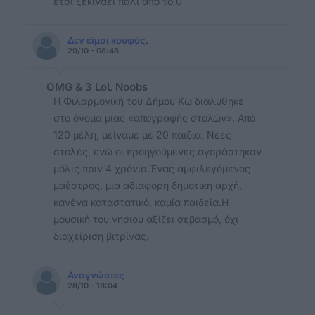
ετσι ξεκιναει παλι απο το 0
Δεν είμαι κουφός.
29/10 - 08:48
OMG & 3 LoL Noobs
Η Φιλαρμονική του Δήμου Κω διαλύθηκε
στο όνομα μιας «απογραφής στολών». Από
120 μέλη, μείναμε με 20 παιδιά. Νέες
στολές, ενώ οι προηγούμενες αγοράστηκαν
μόλις πριν 4 χρόνια.Ένας αμφιλεγόμενος
μαέστρος, μια αδιάφορη δημοτική αρχή,
κανένα καταστατικό, καμία παιδεία.Η
μουσική του νησιού αξίζει σεβασμό, όχι
διαχείριση βιτρίνας.
Αναγνώστες
28/10 - 18:04