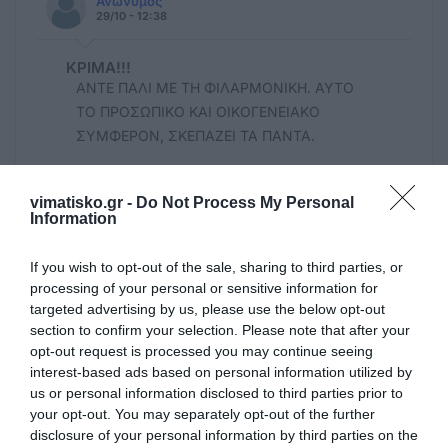
Ανώνυμος
29/10 - 12:38
ΚΡΙΜΑ!!!
ΑΝΤΕ ΠΑΛΙ ΜΕ ΤΗ ΦΙΛΑΡΜΟΝΙΚΗ. ΑΥΤΟ
ΤΟ ΠΡΟΣΩΠΙΚΟ ΚΑΙ ΟΙΚΟΓΕΝΕΙΑΚΟ
ΣΥΜΦΕΡΟΝ, ΣΚΕΠΑΖΕΙ ΤΑ ΠΑΝΤΑ.
Δεν είμαι κουφός.
vimatisko.gr -
Do Not Process My Personal
29/10 - 12:13
Information
Προς Μίκης
If you wish to opt-out of the sale, sharing to third parties, or
Τα εκδιωχθέντα μέλη υπενθυμίζουν ότι
processing of your personal or sensitive information for
χωρίς καταστατικό και Διοικητικό
targeted advertising by us, please use the below opt-out
Συμβούλιο δεν υφίσταται Φιλαρμονική.
section to confirm your selection. Please note that after your
Πάντα υπήρχαν δύο ξεχωριστά τμήματα —
opt-out request is processed you may continue seeing
interest-based ads based on personal information utilized by
γιατί έπρεπε να γίνει συνένωση; Μετά από
us or personal information disclosed to third parties prior to
35 και 40 χρόνια εθελοντικής προσφοράς,
your opt-out. You may separately opt-out of the further
παραδώσαμε στολές χωρίς καμία
disclosure of your personal information by third parties on the
αναγνώριση, επειδή ορισμένοι είχαν