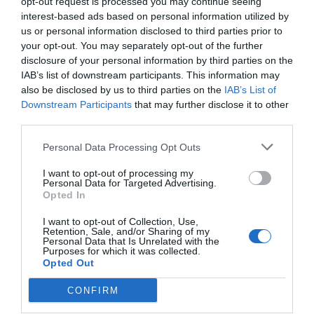
opt-out request is processed you may continue seeing
interest-based ads based on personal information utilized by
us or personal information disclosed to third parties prior to
Η έρευνα θα περιλαμβάνει:
your opt-out. You may separately opt-out of the further
disclosure of your personal information by third parties on the
Αιμοληψίες και σωματομετρήσεις
IAB’s list of downstream participants. This information may
also be disclosed by us to third parties on the
IAB’s List of
Καταγραφή διατροφικών συνηθειών, φυσικής
Downstream Participants
that may further disclose it to other
δραστηριότητας, κατανάλωσης αλκοόλ και
third parties.
καπνίσματος
Personal Data Processing Opt Outs
Εκτίμηση έκθεσης στον ήλιο και φωτότυπου
I want to opt-out of processing my
Personal Data for Targeted Advertising.
δέρματος
Opted In
Ανάλυση DNA για τη διερεύνηση γενετικών
I want to opt-out of Collection, Use,
Retention, Sale, and/or Sharing of my
παραγόντων
Personal Data that Is Unrelated with the
Purposes for which it was collected.
Opted Out
Τα δεδομένα θα τηρούνται με πλήρη
εμπιστευτικότητα, ενώ τα αποτελέσματα θα
CONFIRM
δημοσιευθούν σε διεθνή επιστημονικά περιοδικά.