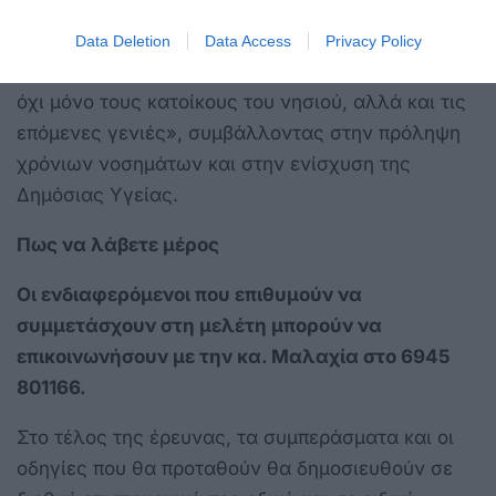
Η ερευνήτρια ευχαρίστησε θερμά τον Δήμο Κω για
Data Deletion
Data Access
Privacy Policy
τη στήριξη και τόνισε ότι η μελέτη «θα ωφελήσει
όχι μόνο τους κατοίκους του νησιού, αλλά και τις
επόμενες γενιές», συμβάλλοντας στην πρόληψη
χρόνιων νοσημάτων και στην ενίσχυση της
Δημόσιας Υγείας.
Πως να λάβετε μέρος
Οι ενδιαφερόμενοι που επιθυμούν να
συμμετάσχουν στη μελέτη μπορούν να
επικοινωνήσουν με την κα. Μαλαχία στο 6945
801166.
Στο τέλος της έρευνας, τα συμπεράσματα και οι
οδηγίες που θα προταθούν θα δημοσιευθούν σε