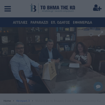
ΑΓΓΕΛΙΕΣ
PAPARAZZI
ΕΠ. ΟΔΗΓΟΣ
ΕΦΗΜΕΡΙΔΑ
Home
Κεντρική 3
Μελέτη για τη Βιταμίνη D και το DNA ξεκινά στην Κω
– Δηλώστε συμμετοχή