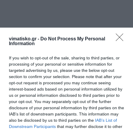
Η ανωνυμία είναι το καλύτερο κρησφύγετο δειλίας και
vimatisko.gr -
Do Not Process My Personal
χυδαιότητας!
Information
If you wish to opt-out of the sale, sharing to third parties, or
Σχόλια 2
processing of your personal or sensitive information for
targeted advertising by us, please use the below opt-out
section to confirm your selection. Please note that after your
Ανώνυμος
opt-out request is processed you may continue seeing
14/05 - 15:07
interest-based ads based on personal information utilized by
us or personal information disclosed to third parties prior to
Προς Επωνυμο
your opt-out. You may separately opt-out of the further
Σίγουρα.Θα δώσει και 4000 δυνταξη έχει
disclosure of your personal information by third parties on the
πει σε όλους.Υα βουλιάζει και τους
IAB’s list of downstream participants. This information may
also be disclosed by us to third parties on the
IAB’s List of
Ζτουρμους,θα πάρει και την πόλη.
Downstream Participants
that may further disclose it to other
third parties.