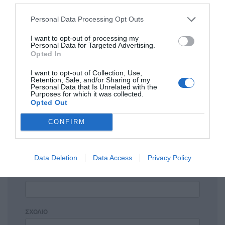
ΕΠΩΝΥΜΟΣ
14/05 - 12:18
Personal Data Processing Opt Outs
I want to opt-out of processing my
🇬🇷
Personal Data for Targeted Advertising.
ΒΕΛΟΠΟΥΛΟΣ 60% ΝΑ ΞΕΒΡΩΜΙΣΕΙ Ο
Opted In
ΤΟΠΟΣ
I want to opt-out of Collection, Use,
Retention, Sale, and/or Sharing of my
Personal Data that Is Unrelated with the
Purposes for which it was collected.
Opted Out
Πρόσθεσε ένα σχόλιο
CONFIRM
ΟΝΟΜΑ
Data Deletion
Data Access
Privacy Policy
ΤΙΤΛΟΣ
ΣΧΟΛΙΟ