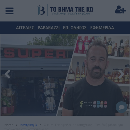
ΑΓΓΕΛΙΕΣ
PAPARAZZI
ΕΠ. ΟΔΗΓΟΣ
ΕΦΗΜΕΡΙΔΑ
Home
Κεντρική 3
O κ. Μ. Γαρεφαλάκης (επιχ/τίας - Τιγκάκι) μιλάει για
την κλοπή στο κατάστημά του