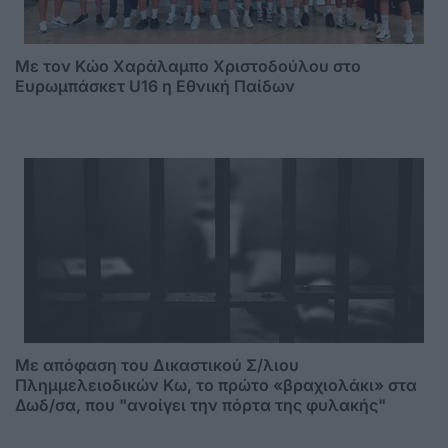
Με τον Κώο Χαράλαμπο Χριστοδούλου στο
Ευρωμπάσκετ U16 η Εθνική Παίδων
Mε απόφαση του Δικαστικού Σ/λιου
Πλημμελειοδικών Κω, το πρώτο «βραχιολάκι» στα
Δωδ/σα, που "ανοίγει την πόρτα της φυλακής"