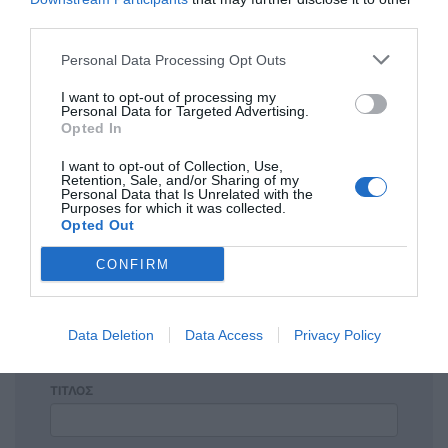
third parties.
Personal Data Processing Opt Outs
Η ανωνυμία είναι το καλύτερο κρησφύγετο δειλίας και
I want to opt-out of processing my
χυδαιότητας!
Personal Data for Targeted Advertising.
Opted In
Σχόλια 0
I want to opt-out of Collection, Use,
Retention, Sale, and/or Sharing of my
Personal Data that Is Unrelated with the
Purposes for which it was collected.
Opted Out
CONFIRM
Πρόσθεσε ένα σχόλιο
ΟΝΟΜΑ
Data Deletion
Data Access
Privacy Policy
ΤΙΤΛΟΣ