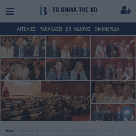
ΑΓΓΕΛΙΕΣ
PAPARAZZI
ΕΠ. ΟΔΗΓΟΣ
ΕΦΗΜΕΡΙΔΑ
Home
Κεντρική 3
Παρουσία του Υπ. Δικαιοσύνης Γ. Φλωρίδη το
επιστημονικό συνέδριο της Ένωσης Εισαγγελέων Ελλάδας στην Κω