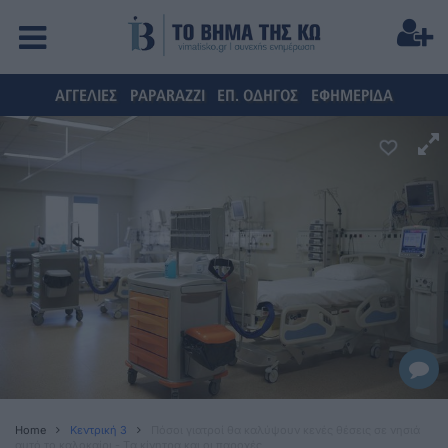
ΑΓΓΕΛΙΕΣ
PAPARAZZI
ΕΠ. ΟΔΗΓΟΣ
ΕΦΗΜΕΡΙΔΑ
Home
Κεντρική 3
Πόσοι γιατροί θα καλύψουν κενές θέσεις σε νησιά
αυτό το καλοκαίρι - Tα κίνητρα και οι παροχές