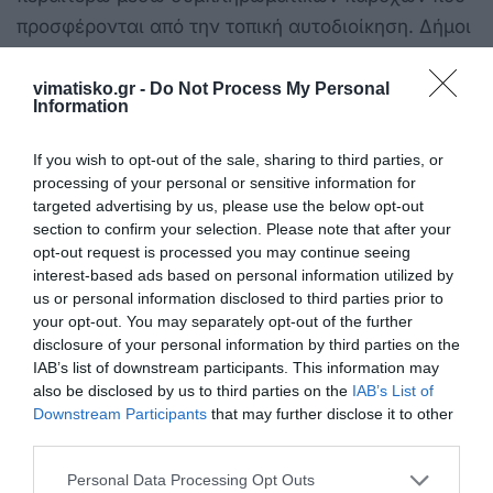
προσφέρονται από την τοπική αυτοδιοίκηση. Δήμοι
και Περιφέρειες συμβάλλουν ενεργά, παρέχοντας
διευκολύνσεις όπως στέγαση, σίτιση ή και
vimatisko.gr -
Do Not Process My Personal
Information
επιπλέον οικονομικά οφέλη, καθιστώντας ακόμα
πιο ελκυστική την επιλογή υπηρεσίας σε
If you wish to opt-out of the sale, sharing to third parties, or
νησιωτικές περιοχές.
processing of your personal or sensitive information for
targeted advertising by us, please use the below opt-out
Ενδεικτικά, στο Πολυδύναμο Ιατρείου Οινουσσών
section to confirm your selection. Please note that after your
opt-out request is processed you may continue seeing
προσφέρεται χρηματική αποζημίωση ύψους 200
interest-based ads based on personal information utilized by
ευρώ τον μήνα (ή 300 ευρώ εάν δεν
us or personal information disclosed to third parties prior to
εξασφαλίζεται κατάλυμα), δωρεάν στέγαση σε
your opt-out. You may separately opt-out of the further
disclosure of your personal information by third parties on the
κατοικία με δύο υπνοδωμάτια, πλήρη οικοσκευή
IAB’s list of downstream participants. This information may
και σύνδεση στο διαδίκτυο, καθημερινή σίτιση
also be disclosed by us to third parties on the
IAB’s List of
(τρία γεύματα) στο οικοτροφείο του νησιού – πλην
Downstream Participants
that may further disclose it to other
third parties.
της θερινής περιόδου – καθώς και πλήρη κάλυψη
των εξόδων για την καθημερινή μετακίνηση από
Personal Data Processing Opt Outs