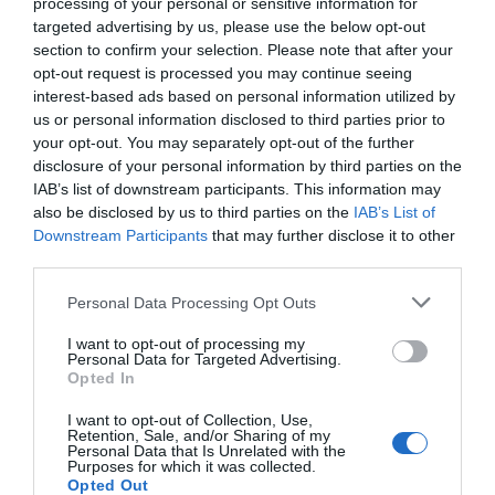
processing of your personal or sensitive information for
targeted advertising by us, please use the below opt-out
section to confirm your selection. Please note that after your
Η ανωνυμία είναι το καλύτερο κρησφύγετο δειλίας και
opt-out request is processed you may continue seeing
χυδαιότητας!
interest-based ads based on personal information utilized by
us or personal information disclosed to third parties prior to
your opt-out. You may separately opt-out of the further
Σχόλια 0
disclosure of your personal information by third parties on the
IAB’s list of downstream participants. This information may
also be disclosed by us to third parties on the
IAB’s List of
Downstream Participants
that may further disclose it to other
third parties.
Πρόσθεσε ένα σχόλιο
Personal Data Processing Opt Outs
ΟΝΟΜΑ
I want to opt-out of processing my
Personal Data for Targeted Advertising.
Opted In
ΤΙΤΛΟΣ
I want to opt-out of Collection, Use,
Retention, Sale, and/or Sharing of my
Personal Data that Is Unrelated with the
Purposes for which it was collected.
Opted Out
ΣΧΟΛΙΟ