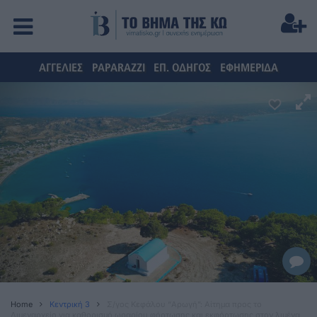
ΑΓΓΕΛΙΕΣ
PAPARAZZI
ΕΠ. ΟΔΗΓΟΣ
ΕΦΗΜΕΡΙΔΑ
Home
Κεντρική 3
Σ/γος Κεφάλου “Αρωγή”: Αίτημα προς το
Λιμεναρχείο για καθορισμό ωραρίου φόρτωσης και εκφόρτωσης στον λιμένα