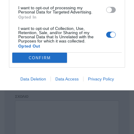
Σχόλια 0
I want to opt-out of processing my
Personal Data for Targeted Advertising.
Opted In
I want to opt-out of Collection, Use,
Retention, Sale, and/or Sharing of my
Personal Data that Is Unrelated with the
Πρόσθεσε ένα σχόλιο
Purposes for which it was collected.
Opted Out
ΟΝΟΜΑ
CONFIRM
ΤΙΤΛΟΣ
Data Deletion
Data Access
Privacy Policy
ΣΧΟΛΙΟ