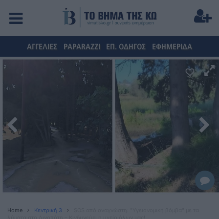
ΑΓΓΕΛΙΕΣ
PAPARAZZI
ΕΠ. ΟΔΗΓΟΣ
ΕΦΗΜΕΡΙΔΑ
Home
Κεντρική 3
SOS από αναγνώστη: "Υγειονομική βόμβα" με τα
λύματα στo Λινοπότη – Κινδυνεύει η υγεία όλων μας!