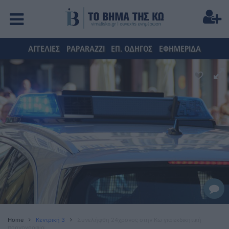
ΑΓΓΕΛΙΕΣ
PAPARAZZI
ΕΠ. ΟΔΗΓΟΣ
ΕΦΗΜΕΡΙΔΑ
Home
Κεντρική 3
Συνελήφθη 24χρονος στην Κω για εκδικητική
πορνογραφία