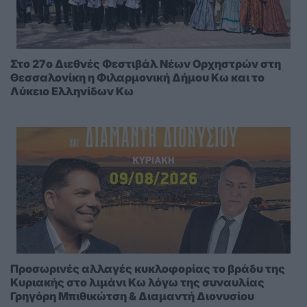
Στο 27ο Διεθνές Φεστιβάλ Νέων Ορχηστρών στη
Θεσσαλονίκη η Φιλαρμονική Δήμου Κω και το
Λύκειο Ελληνίδων Κω
Προσωρινές αλλαγές κυκλοφορίας το βράδυ της
Κυριακής στο λιμάνι Κω λόγω της συναυλίας
Γρηγόρη Μπιθικώτση & Διαμαντή Διονυσίου