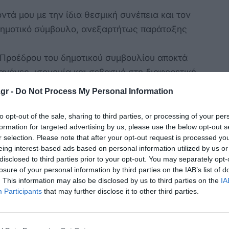
τά μου με την ίδια θεσμική συνέπεια και τον
 δημοτικό σύμβουλο, ανεξαρτήτως παράταξης
 Προέδρου του δημοτικού συμβουλίου αποκτά
ανόνες, ισονομία και σεβασμό στη διαφορετική
gr -
Do Not Process My Personal Information
παιτούν σοβαρότητα, αποτελεσματικότητα και
to opt-out of the sale, sharing to third parties, or processing of your per
formation for targeted advertising by us, please use the below opt-out s
 αποδείξουμε ότι μπορούμε να διαφωνούμε
r selection. Please note that after your opt-out request is processed y
ε τη λειτουργία του κορυφαίου συλλογικού
eing interest-based ads based on personal information utilized by us or
disclosed to third parties prior to your opt-out. You may separately opt-
losure of your personal information by third parties on the IAB’s list of
. This information may also be disclosed by us to third parties on the
IA
ποφασιστικότητα και χωρίς προσωπικές
Participants
that may further disclose it to other third parties.