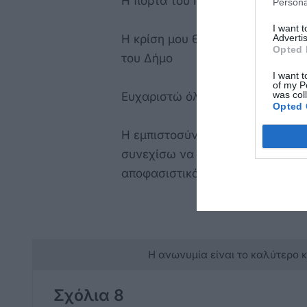
Η πόρτα του Προέδρου θα παραμε
Persona
I want 
Advertis
Η κρίση μου θα καθορίζεται μόν
Opted 
του Δήμο
I want t
of my P
was col
Ευχαριστώ όλους όσοι με εμπισ
Opted 
Η εμπιστοσύνη αυτή δεν αποτελε
συνεχίσω να υπηρετώ το Δημοτικ
αποφασιστικότητ
Η ανωνυμία είναι το καλύτερο 
Σχόλια 8