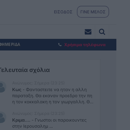
ΕΙΣΟΔΟΣ
ΓΙΝΕ ΜΕΛΟΣ
ΕΦΗΜΕΡΙΔΑ
Χρήσιμα τηλέφωνα
Τελευταία σχόλια
Ανώνυμος: Σήμερα (23:25)
Κως
-
Φανταστειτε να ηταν η αλλη
παραταξη. Θα εκαναν προεδρο την πη
η τον κοκκαλακη η τον γιωργαλλη. Θα
γελουσε καθε πικραμμενος.
Ανώνυμος: Σήμερα (23:25)
Κριμα....
-
Γνωστοι οι παροικουντες
στην Ιερουσαλημ ...