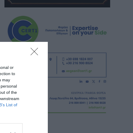
sonal or
ection to
ou may
 personal
out of the
 downstream
B’s List of