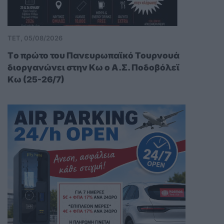
Ανώνυμος: Σήμερα (23:25)
Μακρια .....
-
Οσοι ξερουν... ξερουν...
ΤΕΤ, 05/08/2026
Tο πρώτο του Πανευρωπαϊκό Τουρνουά
διοργανώνει στην Κω ο Α.Σ. Ποδοβόλεϊ
Κω (25-26/7)