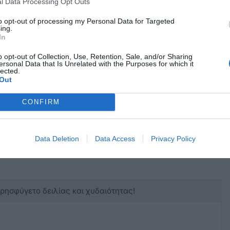
ίνει ανοιχτή για όλους
l Data Processing Opt Outs
to opt-out of processing my Personal Data for Targeted
ing.
ο από τον νόμο, τον Κανονισμό και το συμφέρον
In
o opt-out of Collection, Use, Retention, Sale, and/or Sharing
ersonal Data that Is Unrelated with the Purposes for which it
lected.
τεύθηκαν
Out
ί προσωπική δικαίωση, αποτελεί δέσμευση να
CONFIRM
ό Συμβούλιο με συνέπεια, αξιοπρέπεια και
Data Deletion
Data Access
Privacy Policy
κρησφύγετο δειλίας και χυδαιότητας!