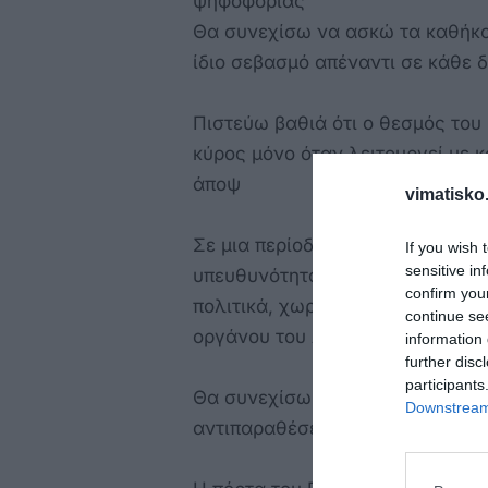
ψηφοφορίας
Θα συνεχίσω να ασκώ τα καθήκον
ίδιο σεβασμό απέναντι σε κάθε
Πιστεύω βαθιά ότι ο θεσμός του
κύρος μόνο όταν λειτουργεί με κ
άποψ
vimatisko.
Σε μια περίοδο που οι πολίτες α
If you wish 
sensitive in
υπευθυνότητα, έχουμε χρέος να
confirm you
πολιτικά, χωρίς να υπονομεύουμ
continue se
οργάνου του Δήμο
information 
further disc
participants
Θα συνεχίσω να εργάζομαι με α
Downstream 
αντιπαραθέσεις