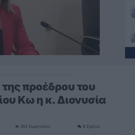
Δημοτικού Συμβουλίου Κω η κ. Διονυσία Τελλή
 της προέδρου του
ου Κω η κ. Διονυσία
362
Εμφανίσεις
8
Σχόλια