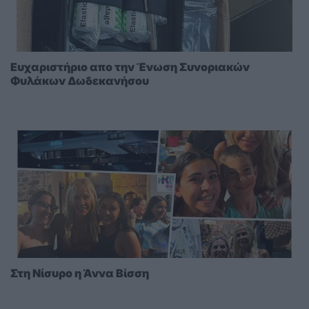
Ευχαριστήριο απο την Ένωση Συνοριακών
Φυλάκων Δωδεκανήσου
Στη Νίσυρο η Άννα Βίσση