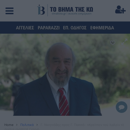
ΑΓΓΕΛΙΕΣ
PAPARAZZI
ΕΠ. ΟΔΗΓΟΣ
ΕΦΗΜΕΡΙΔΑ
Home
Πολιτικά
Γ. Νικητιάδης προς Γ. Παππά : «Κρείττον τού λαλείν τὸ
σιγάν» αγαπητέ Γιάννη