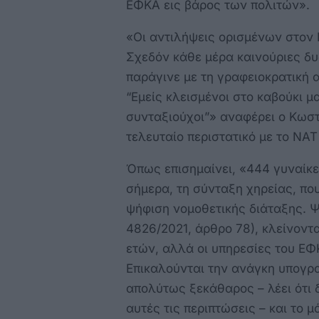
ΕΦΚΑ εις βάρος των πολιτών».
«Οι αντιλήψεις ορισμένων στον
Σχεδόν κάθε μέρα καινούριες δ
παράγινε με τη γραφειοκρατική α
“Εμείς κλεισμένοι στο καβούκι μ
συνταξιούχοι”» αναφέρει ο Κωστ
τελευταίο περιστατικό με το ΝΑΤ 
Όπως επισημαίνει, «444 γυναίκε
σήμερα, τη σύνταξη χηρείας, που
ψήφιση νομοθετικής διάταξης. Ψ
4826/2021, άρθρο 78), κλείνοντ
ετών, αλλά οι υπηρεσίες του ΕΦ
Επικαλούνται την ανάγκη υπογρα
απολύτως ξεκάθαρος – λέει ότι 
αυτές τις περιπτώσεις – και το 