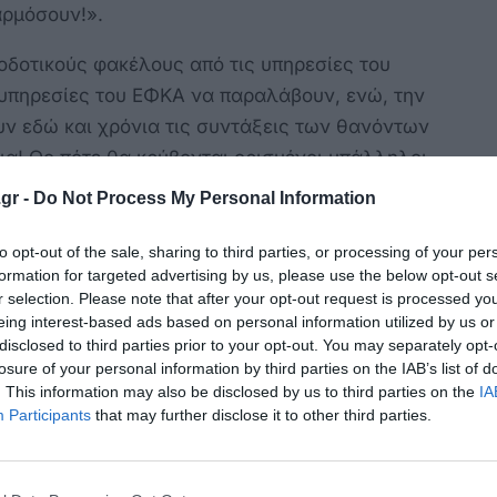
αρμόσουν!».
ιοδοτικούς φακέλους από τις υπηρεσίες του
 υπηρεσίες του ΕΦΚΑ να παραλάβουν, ενώ, την
ουν εδώ και χρόνια τις συντάξεις των θανόντων
α! Ως πότε θα κρύβονται ορισμένοι υπάλληλοι
 ίδιοι θέτουν δίχως να συναισθάνονται τις
gr -
Do Not Process My Personal Information
to opt-out of the sale, sharing to third parties, or processing of your per
νος ο πρόεδρος του ΝΑΤ Κωνσταντίνος
formation for targeted advertising by us, please use the below opt-out s
r selection. Please note that after your opt-out request is processed y
τησα από τη Γενική Διευθύντρια Συντάξεων
eing interest-based ads based on personal information utilized by us or
ους υφιστάμενους της και να τους ζητήσει να
disclosed to third parties prior to your opt-out. You may separately opt-
λαδή να βρίσκουν 15 προβλήματα σε κάθε
losure of your personal information by third parties on the IAB’s list of
. This information may also be disclosed by us to third parties on the
IA
τις συντάξεις σε όλες αυτές τις κυρίες οι
Participants
that may further disclose it to other third parties.
ικαιούνται εδώ και καιρό» σημειώνει ο