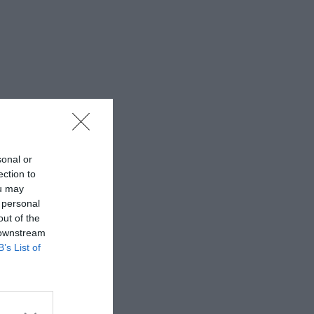
sonal or
ection to
ou may
 personal
out of the
 downstream
B’s List of