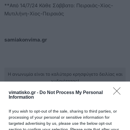
**Από 14/7/24 Κάθε Σάββατο: Πειραιάς-Χίος-
Μυτιλήνη-Χίος-Πειραιάς
samiakonvima.gr
Η ανωνυμία είναι το καλύτερο κρησφύγετο δειλίας και
χυδαιότητας!
vimatisko.gr -
Do Not Process My Personal
Σχόλια 6
Information
If you wish to opt-out of the sale, sharing to third parties, or
processing of your personal or sensitive information for
Ανώνυμος
targeted advertising by us, please use the below opt-out
02/06 - 08:31
section to confirm your selection. Please note that after your