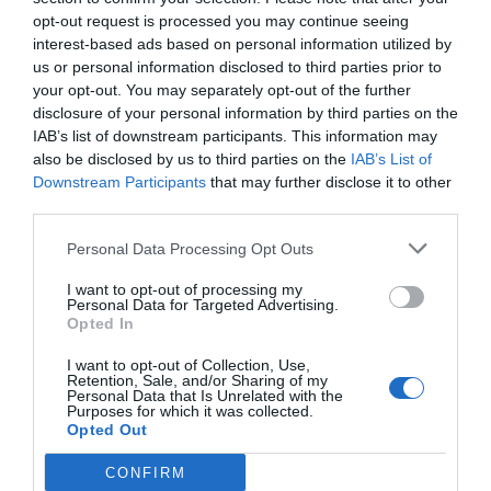
opt-out request is processed you may continue seeing
Κρουαζιέρα
interest-based ads based on personal information utilized by
Όλο παράπονα είστε...?? Εδώ σας πάνε
us or personal information disclosed to third parties prior to
κρουαζιέρα με 60 ευρώ και πάλι έχετε να
your opt-out. You may separately opt-out of the further
πείτε ??????
disclosure of your personal information by third parties on the
IAB’s list of downstream participants. This information may
also be disclosed by us to third parties on the
IAB’s List of
Ανώνυμος
Downstream Participants
that may further disclose it to other
02/06 - 02:08
third parties.
Απευθείας από Πειραιά
Personal Data Processing Opt Outs
Γιατί αφήνουμε να μας κοροϊδεύουν;Πάντα
άγονη γραμμή μας έχουν και πολύ ακριβά
I want to opt-out of processing my
Personal Data for Targeted Advertising.
Opted In
Ανώνυμος
I want to opt-out of Collection, Use,
01/06 - 23:53
Retention, Sale, and/or Sharing of my
Personal Data that Is Unrelated with the
Purposes for which it was collected.
ΠΕΙΡΑΙΑΣ ΡΟΔΟΣ
Opted Out
ΠΕΙΡΑΙΑΣ ΡΟΔΟΣ 18ΩΡΕΣ.ΚΟΛΥΜΠΩΝΤΑΣ
ΠΙΟ ΓΡΗΓΟΡΑ ΘΑ ΕΦΤΑΝΑ.Κ ΝΑ ΠΛΗΡΩΣΩ
CONFIRM