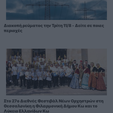
Διακοπή ρεύματος την Τρίτη 11/8 - Δείτε σε ποιες
περιοχές
Στο 27ο Διεθνές Φεστιβάλ Νέων Ορχηστρών στη
Θεσσαλονίκη η Φιλαρμονική Δήμου Κω και το
Λύκειο Ελληνίδων Κω