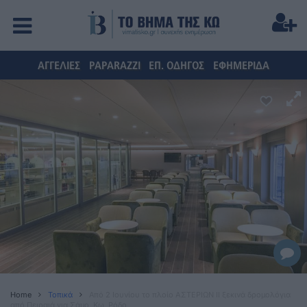
ΑΓΓΕΛΙΕΣ
PAPARAZZI
ΕΠ. ΟΔΗΓΟΣ
ΕΦΗΜΕΡΙΔΑ
Home
Τοπικά
Από 2 Ιουνίου το πλοίο ΑΣΤΕΡΙΩΝ ΙΙ ξεκινά δρομολόγια
από Πειραιά για Σάμο, Κω, Ρόδο