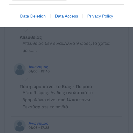
150ΚΑΜΠΙΝΑ ΜΟΝΟ ΝΑ ΠΑΩ.ΧΑΧΑ.
Data Deletion
Data Access
Privacy Policy
Ανώνυμος
01/06 - 19:46
Απευθείας
Απευθείας δεν είναι.Αλλά 9 ώρες.Τα χάπια
μου......
Ανώνυμος
01/06 - 19:40
Πόση ώρα κάνει το Κως - Πειραια
Λέτε 9 ώρες. Αν δεις αναλυτικά το
δρομολόγιο είναι από 14 και πάνω.
Ξεκαθαριστε το παιδιά
Ανώνυμος
01/06 - 17:28